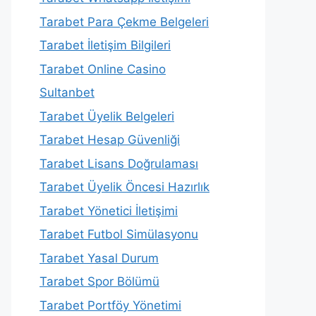
Tarabet Para Çekme Belgeleri
Tarabet İletişim Bilgileri
Tarabet Online Casino
Sultanbet
Tarabet Üyelik Belgeleri
Tarabet Hesap Güvenliği
Tarabet Lisans Doğrulaması
Tarabet Üyelik Öncesi Hazırlık
Tarabet Yönetici İletişimi
Tarabet Futbol Simülasyonu
Tarabet Yasal Durum
Tarabet Spor Bölümü
Tarabet Portföy Yönetimi