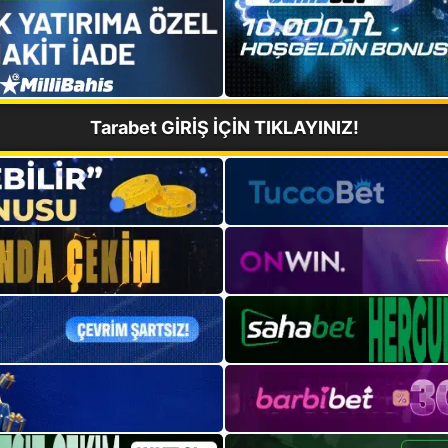
Tarabet GİRİŞ İÇİN TIKLAYINIZ!