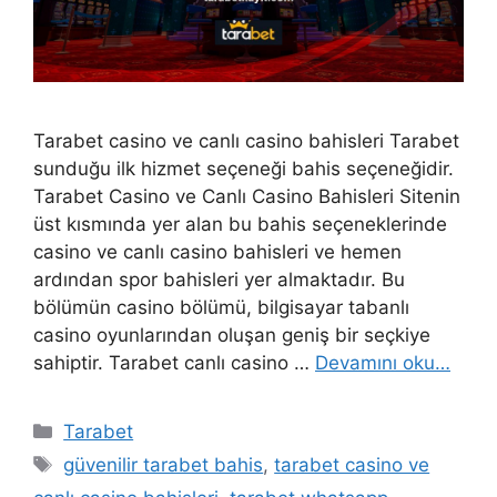
Tarabet casino ve canlı casino bahisleri Tarabet
sunduğu ilk hizmet seçeneği bahis seçeneğidir.
Tarabet Casino ve Canlı Casino Bahisleri Sitenin
üst kısmında yer alan bu bahis seçeneklerinde
casino ve canlı casino bahisleri ve hemen
ardından spor bahisleri yer almaktadır. Bu
bölümün casino bölümü, bilgisayar tabanlı
casino oyunlarından oluşan geniş bir seçkiye
sahiptir. Tarabet canlı casino …
Devamını oku…
Kategoriler
Tarabet
Etiketler
güvenilir tarabet bahis
,
tarabet casino ve