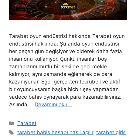
Tarabet oyun endüstrisi hakkında Tarabet oyun
endüstrisi hakkında: Şu anda oyun endüstrisi
her geçen gün değişiyor ve giderek daha fazla
insan onu kullanıyor. Çünkü insanlar boş
zamanlarını mutlu bir şekilde geçirmekle
kalmıyor, aynı zamanda eğlenerek de para
kazanıyorlar. Eğer gerçekten tecrübeli ve aktif
bir oyuncuysanız başka hiçbir şey yapmadan
sadece bahis oynayarak para kazanabilirsiniz.
Aslında …
Devamını oku…
Kategoriler
Tarabet
Etiketler
tarabet bahis hesabı nasıl açılır
,
tarabet giris