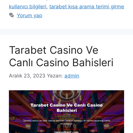
kullanıcı bilgileri
,
tarabet kısa arama terimi girme
Yorum yap
Tarabet Casino Ve
Canlı Casino Bahisleri
Aralık 23, 2023
Yazarı:
admin