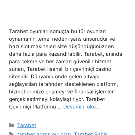
Tarabet oyunları sonuçta bu tür oyunları
oynamanın temel nedeni şans unsurudur ve
bazı slot makineleri size düşündüğünüzden
daha fazla para kazandırabilir. Tarabet, anında
para çekme ve her zaman güvenilir hizmet
sunan, Tarabet lisanslı bir çevrimiçi casino
sitesidir. Dünyanın önde gelen altyapı
sağlayıcıları tarafından desteklenen platform,
hizmetlerimize erişmeyi ve finansal işlemler
gerçekleştirmeyi kolaylaştırıyor. Tarabet
Çevrimiçi Platformu …
Devamını oku…
Kategoriler
Tarabet
Etiketler
tarabet adres oyunları
,
Tarabet Bahis
,