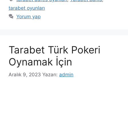
tarabet oyunları
Yorum yap
Tarabet Türk Pokeri
Oynamak İçin
Aralık 9, 2023
Yazarı:
admin