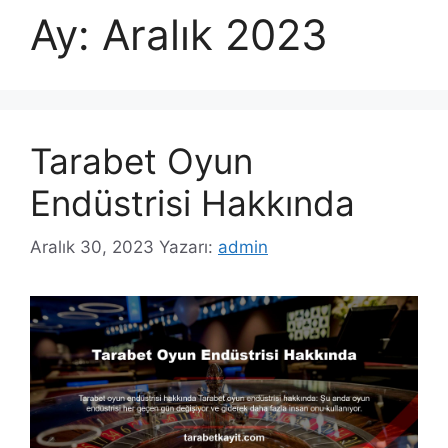
Ay:
Aralık 2023
Tarabet Oyun
Endüstrisi Hakkında
Aralık 30, 2023
Yazarı:
admin