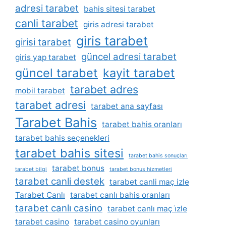
adresi tarabet
bahis sitesi tarabet
canli tarabet
giris adresi tarabet
giris tarabet
girisi tarabet
güncel adresi tarabet
giris yap tarabet
güncel tarabet
kayit tarabet
tarabet adres
mobil tarabet
tarabet adresi
tarabet ana sayfası
Tarabet Bahis
tarabet bahis oranları
tarabet bahis seçenekleri
tarabet bahis sitesi
tarabet bahis sonuçları
tarabet bonus
tarabet bilgi
tarabet bonus hizmetleri
tarabet canli destek
tarabet canli maç izle
Tarabet Canlı
tarabet canlı bahis oranları
tarabet canlı casino
tarabet canlı maç i̇zle
tarabet casino
tarabet casino oyunları