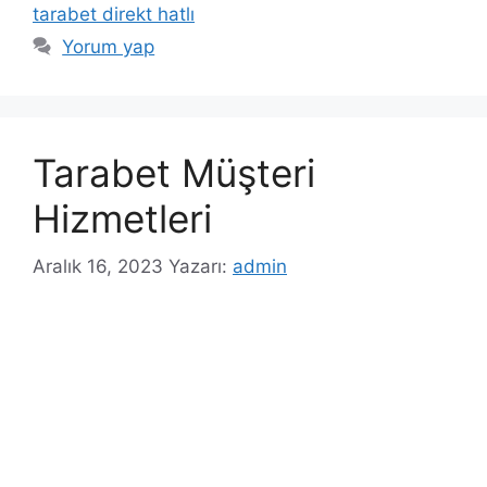
tarabet direkt hatlı
Yorum yap
Tarabet Müşteri
Hizmetleri
Aralık 16, 2023
Yazarı:
admin