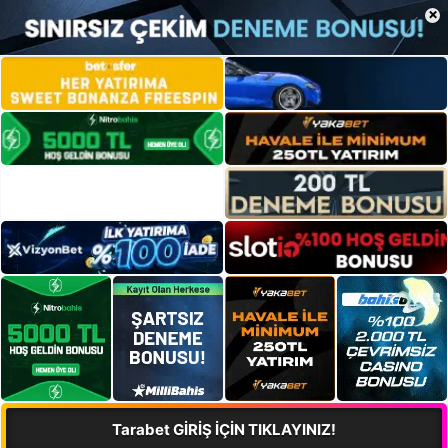
×
Tarabet GİRİŞ İÇİN TIKLAYINIZ!