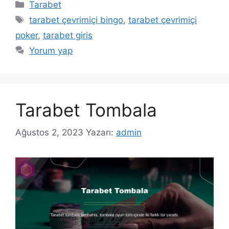
Kategoriler
Tarabet
Etiketler
tarabet çevrimiçi bingo
,
tarabet çevrimiçi
poker
,
tarabet giris
Yorum yap
Tarabet Tombala
Ağustos 2, 2023
Yazarı:
admin