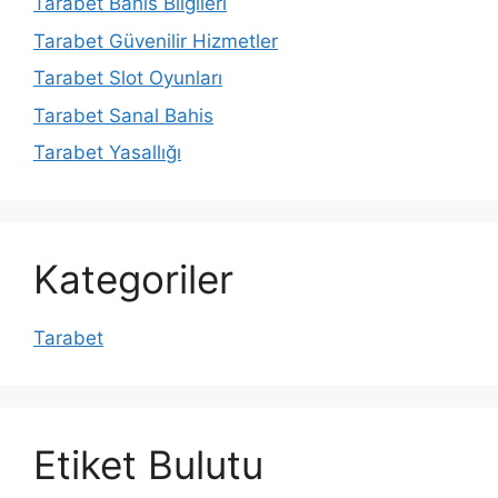
Tarabet Bahis Bilgileri
Tarabet Güvenilir Hizmetler
Tarabet Slot Oyunları
Tarabet Sanal Bahis
Tarabet Yasallığı
Kategoriler
Tarabet
Etiket Bulutu