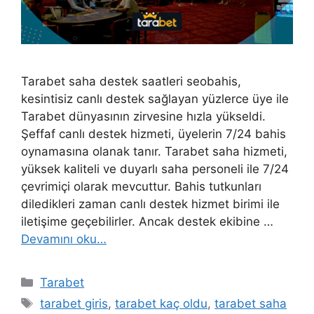
Tarabet saha destek saatleri seobahis,
kesintisiz canlı destek sağlayan yüzlerce üye ile
Tarabet dünyasının zirvesine hızla yükseldi.
Şeffaf canlı destek hizmeti, üyelerin 7/24 bahis
oynamasına olanak tanır. Tarabet saha hizmeti,
yüksek kaliteli ve duyarlı saha personeli ile 7/24
çevrimiçi olarak mevcuttur. Bahis tutkunları
diledikleri zaman canlı destek hizmet birimi ile
iletişime geçebilirler. Ancak destek ekibine …
Devamını oku…
Kategoriler
Tarabet
Etiketler
tarabet giris
,
tarabet kaç oldu
,
tarabet saha