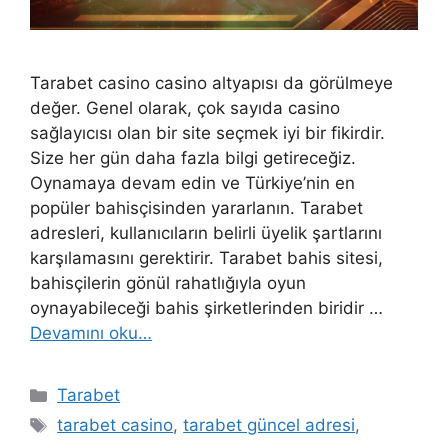
Tarabet casino casino altyapısı da görülmeye
değer. Genel olarak, çok sayıda casino
sağlayıcısı olan bir site seçmek iyi bir fikirdir.
Size her gün daha fazla bilgi getireceğiz.
Oynamaya devam edin ve Türkiye’nin en
popüler bahisçisinden yararlanın. Tarabet
adresleri, kullanıcıların belirli üyelik şartlarını
karşılamasını gerektirir. Tarabet bahis sitesi,
bahisçilerin gönül rahatlığıyla oyun
oynayabileceği bahis şirketlerinden biridir …
Devamını oku…
Kategoriler
Tarabet
Etiketler
tarabet casino
,
tarabet güncel adresi
,