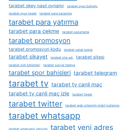
tarabet okey nasıl oynanır
tarabet oyun bolluğu
tarabet oyun tweet
tarabet para kazanma
tarabet para yatırma
tarabet para çekme
tarabet pazarlama
tarabet promosyon
tarabet promosyon kodu
tarabet sanal posta
tarabet sikayet
tarabet sitesi
tarabet site adı
tarabet slot bölümleri
tarabet sosyal medya
tarabet spor bahisleri
tarabet telegram
tarabet tv
tarabet tv canli maç
tarabet tv canli maç izle
tarabet tweet
tarabet twitter
tarabet web sitesinin mobil kullanımı
tarabet whatsapp
tarabet yeni adres
tarabet whatsapp i̇letişimi