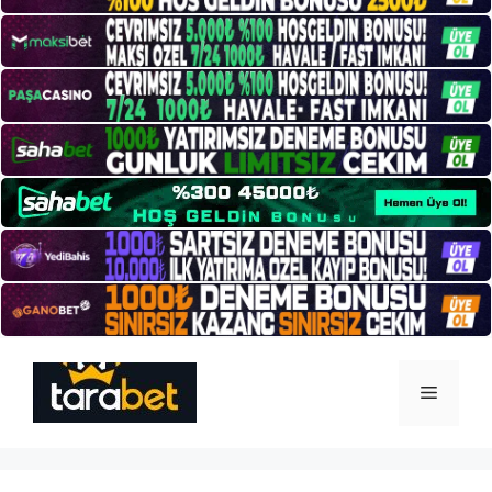
İçeriğe
atla
Menü