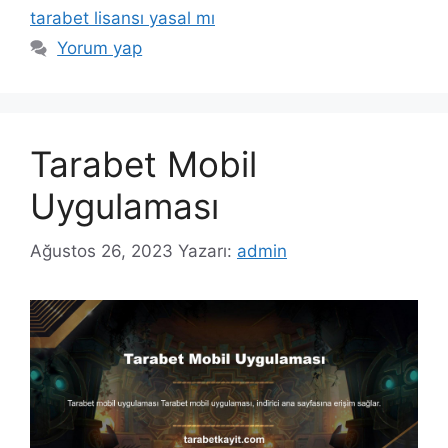
tarabet lisansı yasal mı
Yorum yap
Tarabet Mobil
Uygulaması
Ağustos 26, 2023
Yazarı:
admin