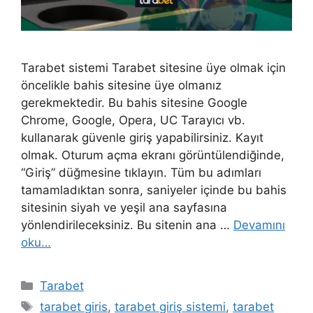
Tarabet sistemi Tarabet sitesine üye olmak için
öncelikle bahis sitesine üye olmanız
gerekmektedir. Bu bahis sitesine Google
Chrome, Google, Opera, UC Tarayıcı vb.
kullanarak güvenle giriş yapabilirsiniz. Kayıt
olmak. Oturum açma ekranı görüntülendiğinde,
“Giriş” düğmesine tıklayın. Tüm bu adımları
tamamladıktan sonra, saniyeler içinde bu bahis
sitesinin siyah ve yeşil ana sayfasına
yönlendirileceksiniz. Bu sitenin ana …
Devamını
oku…
Kategoriler
Tarabet
Etiketler
tarabet giris
,
tarabet giriş sistemi
,
tarabet