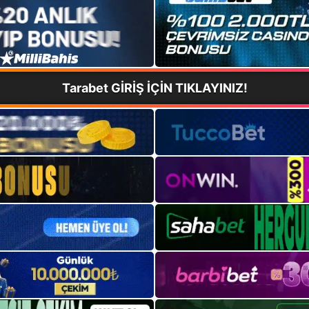
Tarabet GİRİŞ İÇİN TIKLAYINIZ!