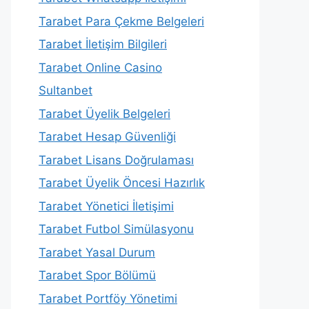
Tarabet Para Çekme Belgeleri
Tarabet İletişim Bilgileri
Tarabet Online Casino
Sultanbet
Tarabet Üyelik Belgeleri
Tarabet Hesap Güvenliği
Tarabet Lisans Doğrulaması
Tarabet Üyelik Öncesi Hazırlık
Tarabet Yönetici İletişimi
Tarabet Futbol Simülasyonu
Tarabet Yasal Durum
Tarabet Spor Bölümü
Tarabet Portföy Yönetimi