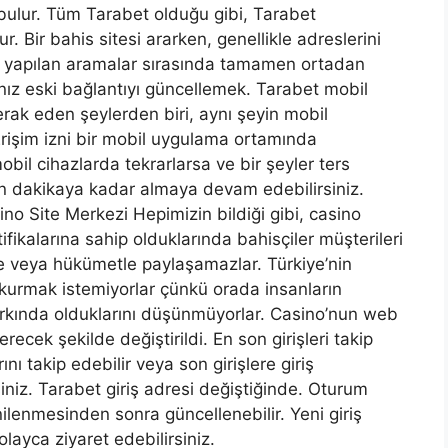
bulur. Tüm Tarabet olduğu gibi, Tarabet
. Bir bahis sitesi ararken, genellikle adreslerini
ile yapılan aramalar sırasında tamamen ortadan
ınız eski bağlantıyı güncellemek. Tarabet mobil
erak eden şeylerden biri, aynı şeyin mobil
işim izni bir mobil uygulama ortamında
mobil cihazlarda tekrarlarsa ve bir şeyler ters
on dakikaya kadar almaya devam edebilirsiniz.
no Site Merkezi Hepimizin bildiği gibi, casino
tifikalarına sahip olduklarında bahisçiler müşterileri
rle veya hükümetle paylaşamazlar. Türkiye’nin
m kurmak istemiyorlar çünkü orada insanların
arkında olduklarını düşünmüyorlar. Casino’nun web
çerecek şekilde değiştirildi. En son girişleri takip
ı takip edebilir veya son girişlere giriş
niz. Tarabet giriş adresi değiştiğinde. Oturum
lenmesinden sonra güncellenebilir. Yeni giriş
layca ziyaret edebilirsiniz.