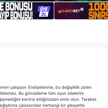
amen çalışıyor. Endişelenme, bu değişiklik zaten
tkilemez. Bu güncelleme tüm oyun sitelerini
ğişmediğini kontrol ettiğinizden emin olun. Tarabet
 değiştirme çabasından herhangi bir şikayette