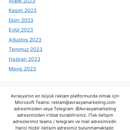
Aralık 2023
Kasım 2023
Ekim 2023
Eylül 2023
Ağustos 2023
Temmuz 2023
Haziran 2023
Mayıs 2023
Avrasya'nın en büyük reklam platformunda olmak için
Microsoft Teams:
reklam@avrasyamarketing.com
adresimizden veya Telegram: @Avrasyamarketing
adresimizden irtibat kurabilirsiniz. (Tek iletişim
adreslerimiz teams / telegram ve mail adresimizdir.
Harici hiçbir iletişim adresimiz bulunmamaktadır.