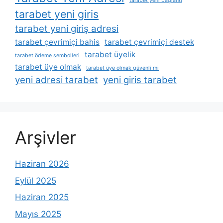
tarabet yeni bağlantı
tarabet yeni giris
tarabet yeni giriş adresi
tarabet çevrimiçi bahis
tarabet çevrimiçi destek
tarabet üyelik
tarabet ödeme sembolleri
tarabet üye olmak
tarabet üye olmak güvenli mi
yeni adresi tarabet
yeni giris tarabet
Arşivler
Haziran 2026
Eylül 2025
Haziran 2025
Mayıs 2025