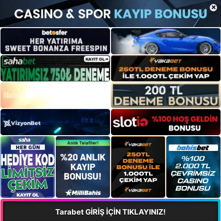
×
Tarabet GİRİŞ İÇİN TIKLAYINIZ!