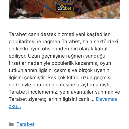
Tarabet canlı destek hizmeti yeni keşfedilen
popülaritesine rağmen Tarabet, hâlâ sektördeki
en köklü oyun ofislerinden biri olarak kabul
ediliyor. Uzun geçmişine rağmen sunduğu
fırsatlar nedeniyle popülerlik kazanmış, oyun
tutkunlarının ilgisini çekmiş ve birçok üyenin
ilgisini çekmiştir. Pek çok kitap, uzun geçmişi
nedeniyle onu derinlemesine araştırmamıştır.
Tarabet incelememiz, yeni avantajlar sunmak ve
Tarabet ziyaretçilerinin ilgisini canlı …
Devamını
oku…
Kategoriler
Tarabet