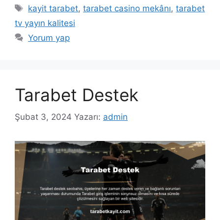
Etiketler
kayit tarabet
,
tarabet casino mekânı
,
tarabet
tv yayın kalitesi
Yorum yap
Tarabet Destek
Şubat 3, 2024
Yazarı:
admin