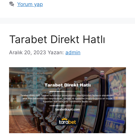
Yorum yap
Tarabet Direkt Hatlı
Aralık 20, 2023
Yazarı:
admin