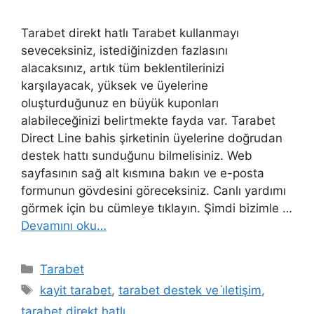
Tarabet direkt hatlı Tarabet kullanmayı
seveceksiniz, istediğinizden fazlasını
alacaksınız, artık tüm beklentilerinizi
karşılayacak, yüksek ve üyelerine
oluşturduğunuz en büyük kuponları
alabileceğinizi belirtmekte fayda var. Tarabet
Direct Line bahis şirketinin üyelerine doğrudan
destek hattı sunduğunu bilmelisiniz. Web
sayfasının sağ alt kısmına bakın ve e-posta
formunun gövdesini göreceksiniz. Canlı yardımı
görmek için bu cümleye tıklayın. Şimdi bizimle …
Devamını oku…
Kategoriler
Tarabet
Etiketler
kayit tarabet
,
tarabet destek ve i̇letişim
,
tarabet direkt hatlı