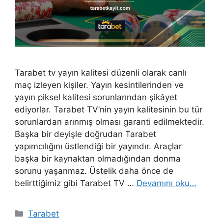
Tarabet tv yayın kalitesi düzenli olarak canlı
maç izleyen kişiler. Yayın kesintilerinden ve
yayın piksel kalitesi sorunlarından şikâyet
ediyorlar. Tarabet TV’nin yayın kalitesinin bu tür
sorunlardan arınmış olması garanti edilmektedir.
Başka bir deyişle doğrudan Tarabet
yapımcılığını üstlendiği bir yayındır. Araçlar
başka bir kaynaktan olmadığından donma
sorunu yaşanmaz. Üstelik daha önce de
belirttiğimiz gibi Tarabet TV …
Devamını oku…
Kategoriler
Tarabet