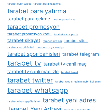
tarabet oyun tweet
tarabet para kazanma
tarabet para yatırma
tarabet para çekme
tarabet pazarlama
tarabet promosyon
tarabet promosyon kodu
tarabet sanal posta
tarabet sikayet
tarabet sitesi
tarabet site adı
tarabet slot bölümleri
tarabet sosyal medya
tarabet spor bahisleri
tarabet telegram
tarabet tv
tarabet tv canli maç
tarabet tv canli maç izle
tarabet tweet
tarabet twitter
tarabet web sitesinin mobil kullanımı
tarabet whatsapp
tarabet yeni adres
tarabet whatsapp i̇letişimi
Tarabet Yeni Adresi