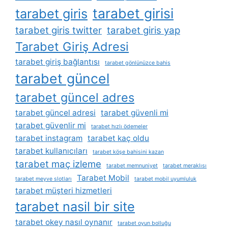
tarabet girisi
tarabet giris
tarabet giris twitter
tarabet giris yap
Tarabet Giriş Adresi
tarabet giriş bağlantısı
tarabet gönlünüzce bahis
tarabet güncel
tarabet güncel adres
tarabet güncel adresi
tarabet güvenli mi
tarabet güvenlir mi
tarabet hızlı ödemeler
tarabet instagram
tarabet kaç oldu
tarabet kullanıcıları
tarabet köşe bahisini kazan
tarabet maç izleme
tarabet memnuniyet
tarabet meraklısı
Tarabet Mobil
tarabet meyve slotları
tarabet mobil uyumluluk
tarabet müşteri hizmetleri
tarabet nasil bir site
tarabet okey nasıl oynanır
tarabet oyun bolluğu