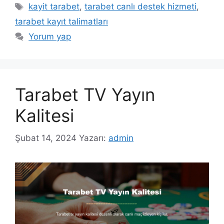
Etiketler
kayit tarabet
,
tarabet canlı destek hizmeti
,
tarabet kayıt talimatları
Yorum yap
Tarabet TV Yayın
Kalitesi
Şubat 14, 2024
Yazarı:
admin