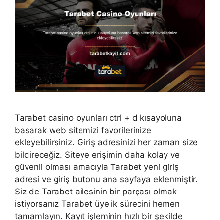
Tarabet casino oyunları ctrl + d kısayoluna
basarak web sitemizi favorilerinize
ekleyebilirsiniz. Giriş adresinizi her zaman size
bildireceğiz. Siteye erişimin daha kolay ve
güvenli olması amacıyla Tarabet yeni giriş
adresi ve giriş butonu ana sayfaya eklenmiştir.
Siz de Tarabet ailesinin bir parçası olmak
istiyorsanız Tarabet üyelik sürecini hemen
tamamlayın. Kayıt işleminin hızlı bir şekilde