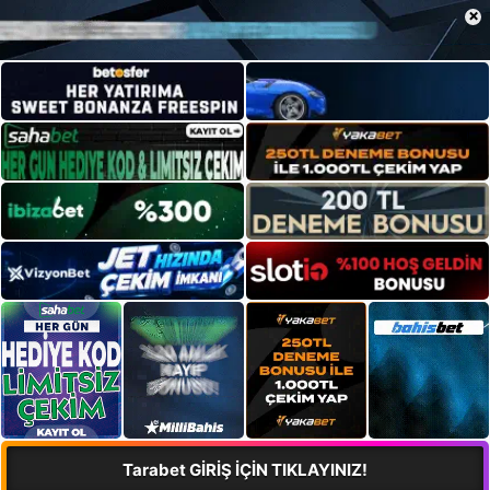
×
Tarabet GİRİŞ İÇİN TIKLAYINIZ!