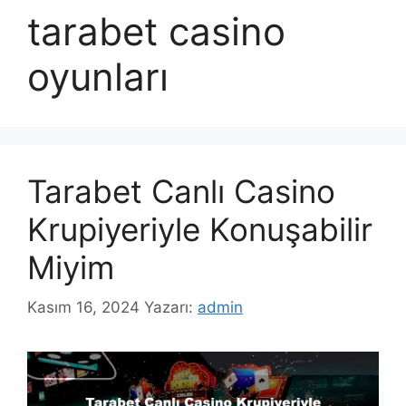
tarabet casino
oyunları
Tarabet Canlı Casino
Krupiyeriyle Konuşabilir
Miyim
Kasım 16, 2024
Yazarı:
admin