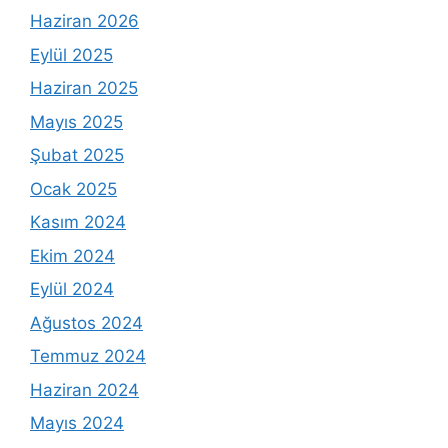
Haziran 2026
Eylül 2025
Haziran 2025
Mayıs 2025
Şubat 2025
Ocak 2025
Kasım 2024
Ekim 2024
Eylül 2024
Ağustos 2024
Temmuz 2024
Haziran 2024
Mayıs 2024