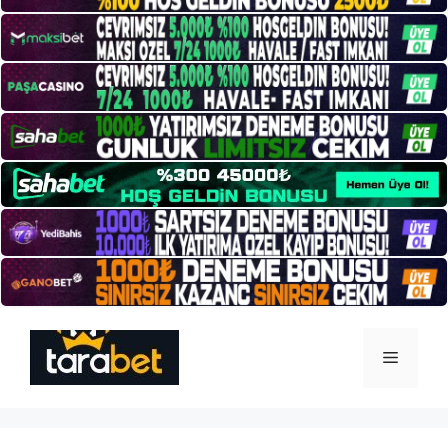
İçeriğe
atla
Menü