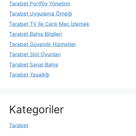
Tarabet Portföy Yönetimi
Tarabet Uygulama Örneği
Tarabet TV İle Canlı Maç İzlemek
Tarabet Bahis Bilgileri
Tarabet Güvenilir Hizmetler
Tarabet Slot Oyunları
Tarabet Sanal Bahis
Tarabet Yasallığı
Kategoriler
Tarabet