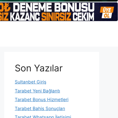
Son Yazılar
Sultanbet Giriş
Tarabet Yeni Bağlantı
Tarabet Bonus Hizmetleri
Tarabet Bahis Sonuçları
Tarabet Whatsapp İletişimi