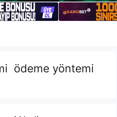
şlemi ödeme yöntemi