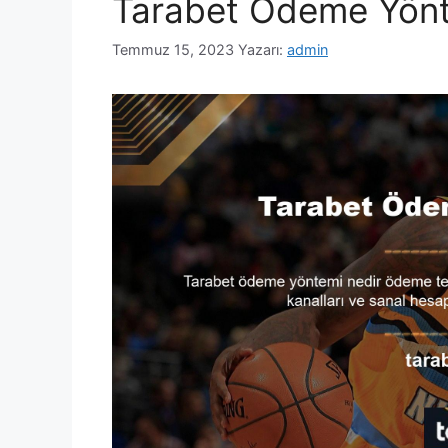
Tarabet Ödeme Yönt
Temmuz 15, 2023
Yazarı:
admin