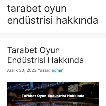
tarabet oyun
endüstrisi hakkında
Tarabet Oyun
Endüstrisi Hakkında
Aralık 30, 2023
Yazarı:
admin