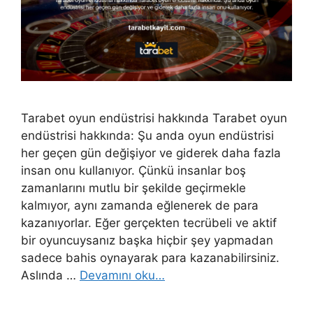
Tarabet oyun endüstrisi hakkında Tarabet oyun
endüstrisi hakkında: Şu anda oyun endüstrisi
her geçen gün değişiyor ve giderek daha fazla
insan onu kullanıyor. Çünkü insanlar boş
zamanlarını mutlu bir şekilde geçirmekle
kalmıyor, aynı zamanda eğlenerek de para
kazanıyorlar. Eğer gerçekten tecrübeli ve aktif
bir oyuncuysanız başka hiçbir şey yapmadan
sadece bahis oynayarak para kazanabilirsiniz.
Aslında …
Devamını oku…