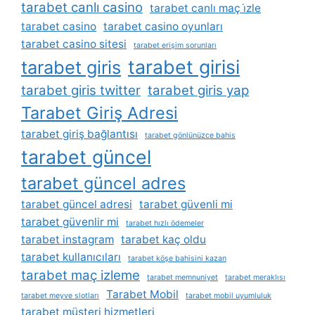
tarabet canlı casino
tarabet canlı maç i̇zle
tarabet casino
tarabet casino oyunları
tarabet casino sitesi
tarabet erişim sorunları
tarabet girisi
tarabet giris
tarabet giris twitter
tarabet giris yap
Tarabet Giriş Adresi
tarabet giriş bağlantısı
tarabet gönlünüzce bahis
tarabet güncel
tarabet güncel adres
tarabet güncel adresi
tarabet güvenli mi
tarabet güvenlir mi
tarabet hızlı ödemeler
tarabet instagram
tarabet kaç oldu
tarabet kullanıcıları
tarabet köşe bahisini kazan
tarabet maç izleme
tarabet memnuniyet
tarabet meraklısı
Tarabet Mobil
tarabet meyve slotları
tarabet mobil uyumluluk
tarabet müşteri hizmetleri