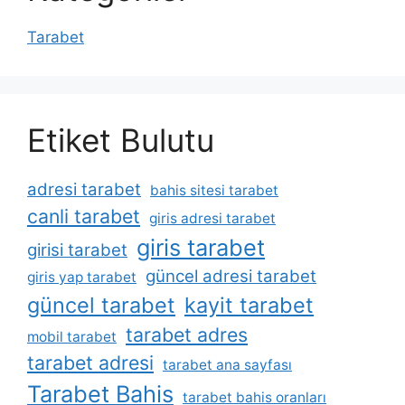
Tarabet
Etiket Bulutu
adresi tarabet
bahis sitesi tarabet
canli tarabet
giris adresi tarabet
giris tarabet
girisi tarabet
güncel adresi tarabet
giris yap tarabet
güncel tarabet
kayit tarabet
tarabet adres
mobil tarabet
tarabet adresi
tarabet ana sayfası
Tarabet Bahis
tarabet bahis oranları