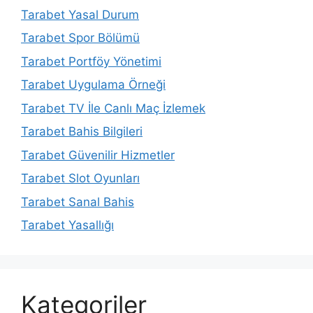
Tarabet Yasal Durum
Tarabet Spor Bölümü
Tarabet Portföy Yönetimi
Tarabet Uygulama Örneği
Tarabet TV İle Canlı Maç İzlemek
Tarabet Bahis Bilgileri
Tarabet Güvenilir Hizmetler
Tarabet Slot Oyunları
Tarabet Sanal Bahis
Tarabet Yasallığı
Kategoriler