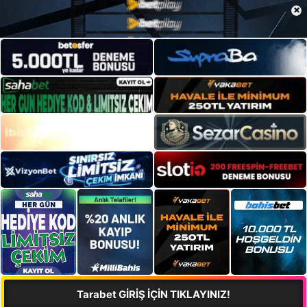
×
Tarabet GİRİŞ İÇİN TIKLAYINIZ!