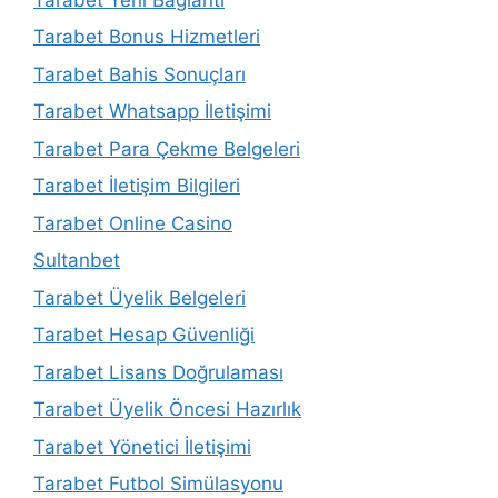
Tarabet Bonus Hizmetleri
Tarabet Bahis Sonuçları
Tarabet Whatsapp İletişimi
Tarabet Para Çekme Belgeleri
Tarabet İletişim Bilgileri
Tarabet Online Casino
Sultanbet
Tarabet Üyelik Belgeleri
Tarabet Hesap Güvenliği
Tarabet Lisans Doğrulaması
Tarabet Üyelik Öncesi Hazırlık
Tarabet Yönetici İletişimi
Tarabet Futbol Simülasyonu