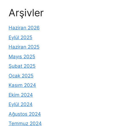
Arşivler
Haziran 2026
Eylül 2025
Haziran 2025
Mayıs 2025
Şubat 2025
Ocak 2025
Kasım 2024
Ekim 2024
Eylül 2024
Ağustos 2024
Temmuz 2024