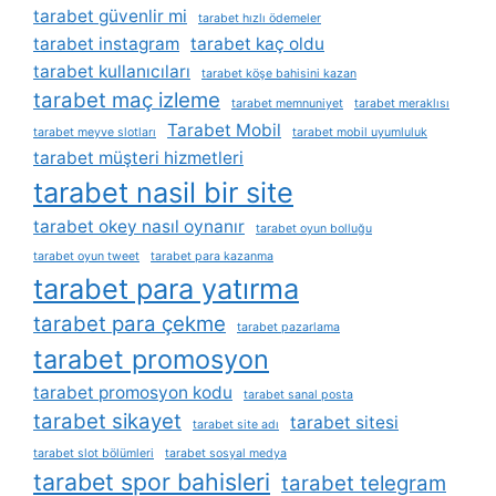
tarabet güvenlir mi
tarabet hızlı ödemeler
tarabet instagram
tarabet kaç oldu
tarabet kullanıcıları
tarabet köşe bahisini kazan
tarabet maç izleme
tarabet memnuniyet
tarabet meraklısı
Tarabet Mobil
tarabet meyve slotları
tarabet mobil uyumluluk
tarabet müşteri hizmetleri
tarabet nasil bir site
tarabet okey nasıl oynanır
tarabet oyun bolluğu
tarabet oyun tweet
tarabet para kazanma
tarabet para yatırma
tarabet para çekme
tarabet pazarlama
tarabet promosyon
tarabet promosyon kodu
tarabet sanal posta
tarabet sikayet
tarabet sitesi
tarabet site adı
tarabet slot bölümleri
tarabet sosyal medya
tarabet spor bahisleri
tarabet telegram