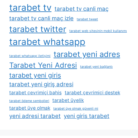
tarabet tv
tarabet tv canli maç
tarabet tv canli maç izle
tarabet tweet
tarabet twitter
tarabet web sitesinin mobil kullanımı
tarabet whatsapp
tarabet yeni adres
tarabet whatsapp i̇letişimi
Tarabet Yeni Adresi
tarabet yeni bağlantı
tarabet yeni giris
tarabet yeni giriş adresi
tarabet çevrimiçi bahis
tarabet çevrimiçi destek
tarabet üyelik
tarabet ödeme sembolleri
tarabet üye olmak
tarabet üye olmak güvenli mi
yeni adresi tarabet
yeni giris tarabet