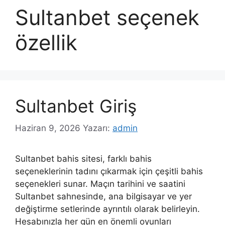
Sultanbet seçenek
özellik
Sultanbet Giriş
Haziran 9, 2026
Yazarı:
admin
Sultanbet bahis sitesi, farklı bahis
seçeneklerinin tadını çıkarmak için çeşitli bahis
seçenekleri sunar. Maçın tarihini ve saatini
Sultanbet sahnesinde, ana bilgisayar ve yer
değiştirme setlerinde ayrıntılı olarak belirleyin.
Hesabınızla her gün en önemli oyunları