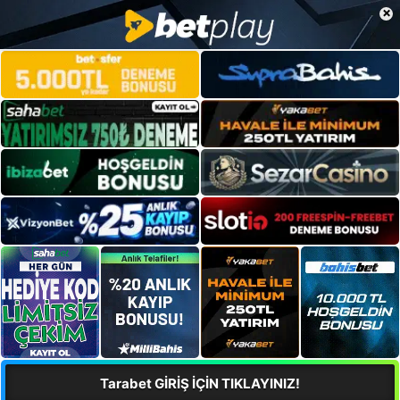
×
Tarabet GİRİŞ İÇİN TIKLAYINIZ!