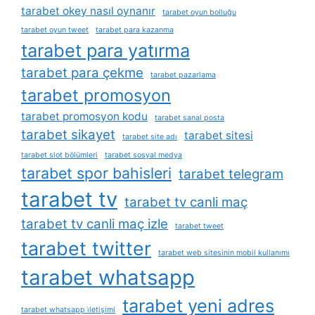
tarabet okey nasıl oynanır
tarabet oyun bolluğu
tarabet oyun tweet
tarabet para kazanma
tarabet para yatırma
tarabet para çekme
tarabet pazarlama
tarabet promosyon
tarabet promosyon kodu
tarabet sanal posta
tarabet sikayet
tarabet sitesi
tarabet site adı
tarabet slot bölümleri
tarabet sosyal medya
tarabet spor bahisleri
tarabet telegram
tarabet tv
tarabet tv canli maç
tarabet tv canli maç izle
tarabet tweet
tarabet twitter
tarabet web sitesinin mobil kullanımı
tarabet whatsapp
tarabet yeni adres
tarabet whatsapp i̇letişimi