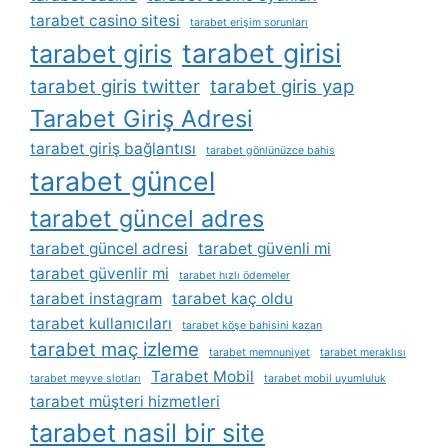
tarabet casino sitesi
tarabet erişim sorunları
tarabet girisi
tarabet giris
tarabet giris twitter
tarabet giris yap
Tarabet Giriş Adresi
tarabet giriş bağlantısı
tarabet gönlünüzce bahis
tarabet güncel
tarabet güncel adres
tarabet güncel adresi
tarabet güvenli mi
tarabet güvenlir mi
tarabet hızlı ödemeler
tarabet instagram
tarabet kaç oldu
tarabet kullanıcıları
tarabet köşe bahisini kazan
tarabet maç izleme
tarabet memnuniyet
tarabet meraklısı
Tarabet Mobil
tarabet meyve slotları
tarabet mobil uyumluluk
tarabet müşteri hizmetleri
tarabet nasil bir site