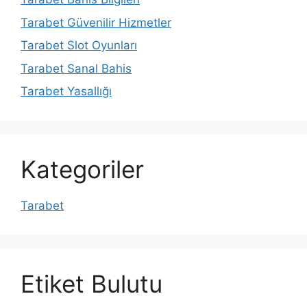
Tarabet Güvenilir Hizmetler
Tarabet Slot Oyunları
Tarabet Sanal Bahis
Tarabet Yasallığı
Kategoriler
Tarabet
Etiket Bulutu