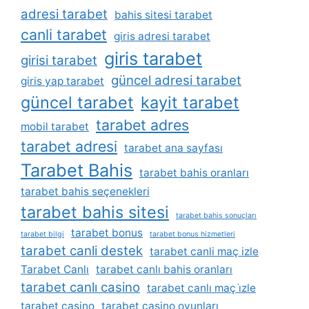
adresi tarabet
bahis sitesi tarabet
canli tarabet
giris adresi tarabet
giris tarabet
girisi tarabet
güncel adresi tarabet
giris yap tarabet
güncel tarabet
kayit tarabet
tarabet adres
mobil tarabet
tarabet adresi
tarabet ana sayfası
Tarabet Bahis
tarabet bahis oranları
tarabet bahis seçenekleri
tarabet bahis sitesi
tarabet bahis sonuçları
tarabet bonus
tarabet bilgi
tarabet bonus hizmetleri
tarabet canli destek
tarabet canli maç izle
Tarabet Canlı
tarabet canlı bahis oranları
tarabet canlı casino
tarabet canlı maç i̇zle
tarabet casino
tarabet casino oyunları