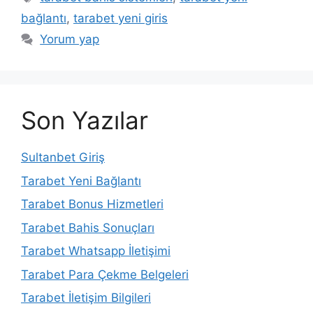
bağlantı
,
tarabet yeni giris
Yorum yap
Son Yazılar
Sultanbet Giriş
Tarabet Yeni Bağlantı
Tarabet Bonus Hizmetleri
Tarabet Bahis Sonuçları
Tarabet Whatsapp İletişimi
Tarabet Para Çekme Belgeleri
Tarabet İletişim Bilgileri