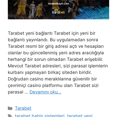
Tarabet yeni bağlantı Tarabet için yeni bir
bağlantı yayınlandı. Bu uygulamadan sonra
Tarabet resmi bir giriş adresi açtı ve hesapları
olanlar bu güncellenmiş yeni adres aracılığıyla
herhangi bir sorun olmadan Tarabet erişebilir.
Mevcut Tarabet adresleri, sizi parasal işlemlerin
kurbanı yapmayan birkaç siteden biridir.
Doğrudan casino meraklılarına güvenilir bir
çevrimiçi casino platformu olan Tarabet sizi
parasal …
Devamını oku…
Kategoriler
Tarabet
Etiketler
tarabet bahis sistemleri
,
tarabet yeni