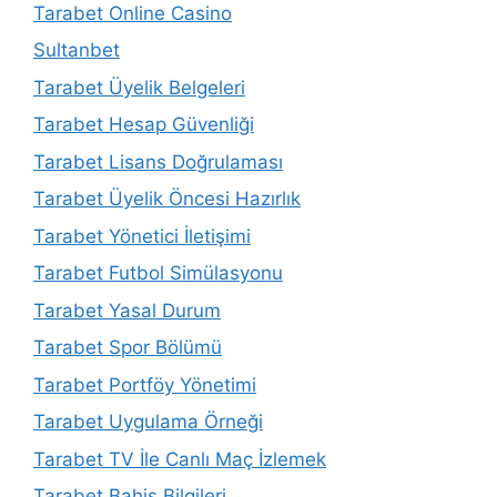
Tarabet Online Casino
Sultanbet
Tarabet Üyelik Belgeleri
Tarabet Hesap Güvenliği
Tarabet Lisans Doğrulaması
Tarabet Üyelik Öncesi Hazırlık
Tarabet Yönetici İletişimi
Tarabet Futbol Simülasyonu
Tarabet Yasal Durum
Tarabet Spor Bölümü
Tarabet Portföy Yönetimi
Tarabet Uygulama Örneği
Tarabet TV İle Canlı Maç İzlemek
Tarabet Bahis Bilgileri