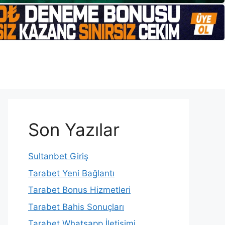
Son Yazılar
Sultanbet Giriş
Tarabet Yeni Bağlantı
Tarabet Bonus Hizmetleri
Tarabet Bahis Sonuçları
Tarabet Whatsapp İletişimi