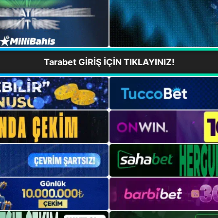
Tarabet GİRİŞ İÇİN TIKLAYINIZ!