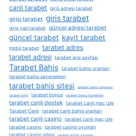
canli tarabet
giris adresi tarabet
giris tarabet
girisi tarabet
güncel adresi tarabet
giris yap tarabet
güncel tarabet
kayit tarabet
tarabet adres
mobil tarabet
tarabet adresi
tarabet ana sayfası
Tarabet Bahis
tarabet bahis oranları
tarabet bahis seçenekleri
tarabet bahis sitesi
tarabet bahis sonuçları
tarabet bonus
tarabet bilgi
tarabet bonus hizmetleri
tarabet canli destek
tarabet canli maç izle
Tarabet Canlı
tarabet canlı bahis oranları
tarabet canlı casino
tarabet canlı maç i̇zle
tarabet casino
tarabet casino oyunları
tarabet casino sitesi
tarabet erişim sorunları