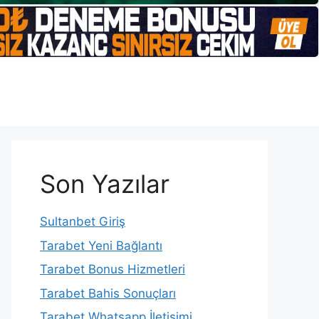
Son Yazılar
Sultanbet Giriş
Tarabet Yeni Bağlantı
Tarabet Bonus Hizmetleri
Tarabet Bahis Sonuçları
Tarabet Whatsapp İletişimi