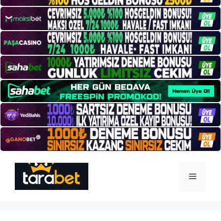
İçeriğe
atla
Menü