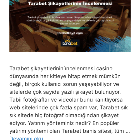
Tarabet şikayetlerinin i̇ncelenmesi casino
dünyasında her kitleye hitap etmek mümkün
değil, birçok kullanıcı sorun yaşayabiliyor ve
sitelerde çok sayıda yazılı şikayet bulunuyor.
Tabii fotoğraflar ve videolar bunu kanıtlıyorsa
web sitelerinde çok fazla spam var, Tarabet sık
sık sitede hiç fotoğraf olmadığından şikayet
ediyor. Yatırım yönteminiz nedir? En popüler
yatırım yöntemi olan Tarabet bahis sitesi, tüm …
Devamını oku…