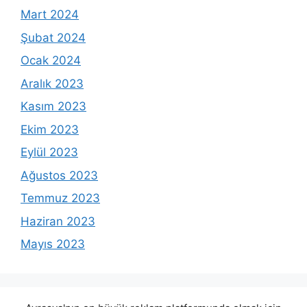
Mart 2024
Şubat 2024
Ocak 2024
Aralık 2023
Kasım 2023
Ekim 2023
Eylül 2023
Ağustos 2023
Temmuz 2023
Haziran 2023
Mayıs 2023