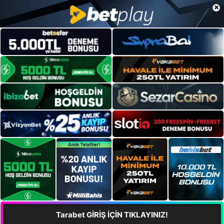
×
Tarabet GİRİŞ İÇİN TIKLAYINIZ!