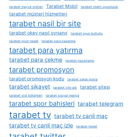
Tarabet Mobil
tarabet meyve slotları
tarabet mobil uyumluluk
tarabet müşteri hizmetleri
tarabet nasil bir site
tarabet okey nasıl oynanır
tarabet oyun bolluğu
tarabet oyun tweet
tarabet para kazanma
tarabet para yatırma
tarabet para çekme
tarabet pazarlama
tarabet promosyon
tarabet promosyon kodu
tarabet sanal posta
tarabet sikayet
tarabet sitesi
tarabet site adı
tarabet slot bölümleri
tarabet sosyal medya
tarabet spor bahisleri
tarabet telegram
tarabet tv
tarabet tv canli maç
tarabet tv canli maç izle
tarabet tweet
tarabet twitter