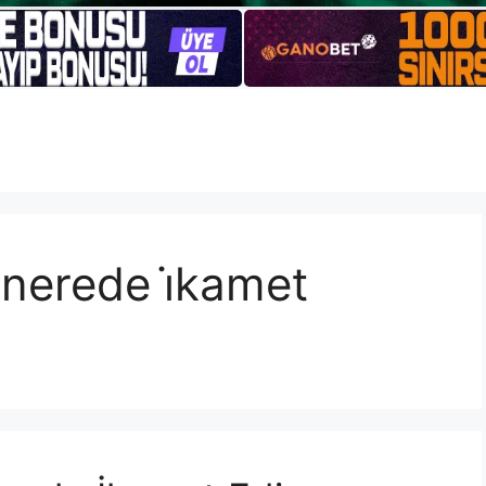
nerede i̇kamet