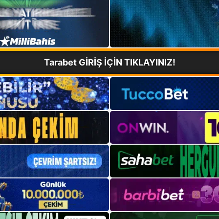
Tarabet GİRİŞ İÇİN TIKLAYINIZ!