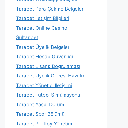
Tarabet Para Çekme Belgeleri
Tarabet İletişim Bilgileri
Tarabet Online Casino
Sultanbet
Tarabet Üyelik Belgeleri
Tarabet Hesap Güvenliği
Tarabet Lisans Doğrulaması
Tarabet Üyelik Öncesi Hazırlık
Tarabet Yönetici İletişimi
Tarabet Futbol Simülasyonu
Tarabet Yasal Durum
Tarabet Spor Bölümü
Tarabet Portföy Yönetimi