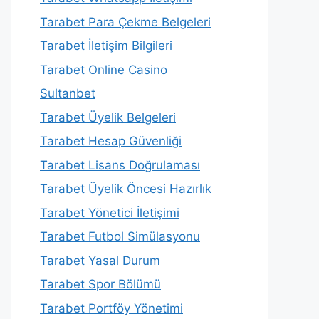
Tarabet Para Çekme Belgeleri
Tarabet İletişim Bilgileri
Tarabet Online Casino
Sultanbet
Tarabet Üyelik Belgeleri
Tarabet Hesap Güvenliği
Tarabet Lisans Doğrulaması
Tarabet Üyelik Öncesi Hazırlık
Tarabet Yönetici İletişimi
Tarabet Futbol Simülasyonu
Tarabet Yasal Durum
Tarabet Spor Bölümü
Tarabet Portföy Yönetimi