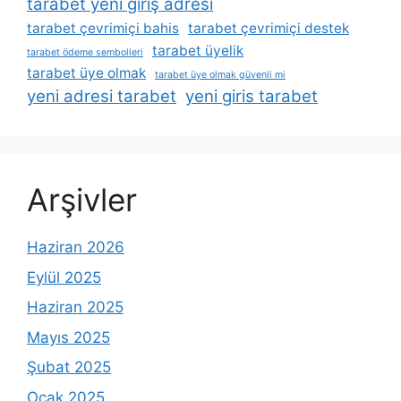
tarabet yeni giriş adresi
tarabet çevrimiçi bahis
tarabet çevrimiçi destek
tarabet üyelik
tarabet ödeme sembolleri
tarabet üye olmak
tarabet üye olmak güvenli mi
yeni adresi tarabet
yeni giris tarabet
Arşivler
Haziran 2026
Eylül 2025
Haziran 2025
Mayıs 2025
Şubat 2025
Ocak 2025