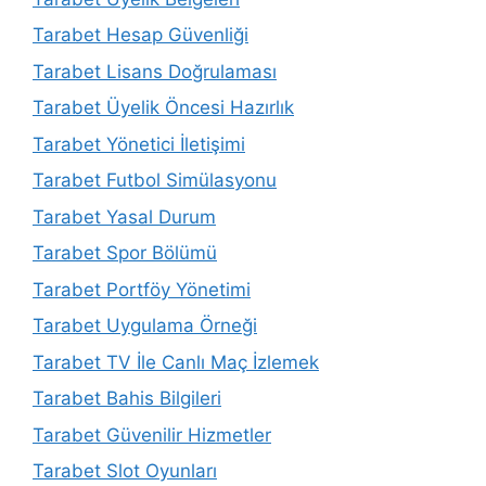
Tarabet Hesap Güvenliği
Tarabet Lisans Doğrulaması
Tarabet Üyelik Öncesi Hazırlık
Tarabet Yönetici İletişimi
Tarabet Futbol Simülasyonu
Tarabet Yasal Durum
Tarabet Spor Bölümü
Tarabet Portföy Yönetimi
Tarabet Uygulama Örneği
Tarabet TV İle Canlı Maç İzlemek
Tarabet Bahis Bilgileri
Tarabet Güvenilir Hizmetler
Tarabet Slot Oyunları