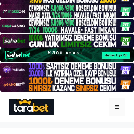
İçeriğe
atla
Menü