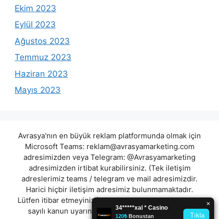
Ekim 2023
Eylül 2023
Ağustos 2023
Temmuz 2023
Haziran 2023
Mayıs 2023
Avrasya'nın en büyük reklam platformunda olmak için
Microsoft Teams:
reklam@avrasyamarketing.com
adresimizden veya Telegram: @Avrasyamarketing
adresimizden irtibat kurabilirsiniz. (Tek iletişim
adreslerimiz teams / telegram ve mail adresimizdir.
Harici hiçbir iletişim adresimiz bulunmamaktadır.
Lütfen itibar etmeyiniz.) Türkiye yasalarına göre 7258
sayılı kanun uyarınca yasa dışı bahis oynamanın