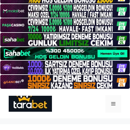
İçeriğe
atla
Menü