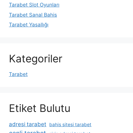
Tarabet Slot Oyunları
Tarabet Sanal Bahis
Tarabet Yasallığı
Kategoriler
Tarabet
Etiket Bulutu
adresi tarabet
bahis sitesi tarabet