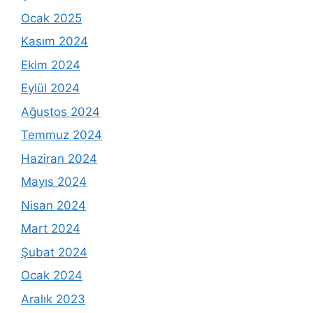
Ocak 2025
Kasım 2024
Ekim 2024
Eylül 2024
Ağustos 2024
Temmuz 2024
Haziran 2024
Mayıs 2024
Nisan 2024
Mart 2024
Şubat 2024
Ocak 2024
Aralık 2023