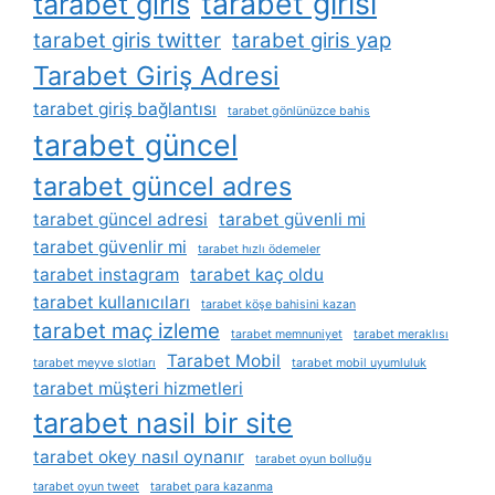
tarabet girisi
tarabet giris
tarabet giris twitter
tarabet giris yap
Tarabet Giriş Adresi
tarabet giriş bağlantısı
tarabet gönlünüzce bahis
tarabet güncel
tarabet güncel adres
tarabet güncel adresi
tarabet güvenli mi
tarabet güvenlir mi
tarabet hızlı ödemeler
tarabet instagram
tarabet kaç oldu
tarabet kullanıcıları
tarabet köşe bahisini kazan
tarabet maç izleme
tarabet memnuniyet
tarabet meraklısı
Tarabet Mobil
tarabet meyve slotları
tarabet mobil uyumluluk
tarabet müşteri hizmetleri
tarabet nasil bir site
tarabet okey nasıl oynanır
tarabet oyun bolluğu
tarabet oyun tweet
tarabet para kazanma