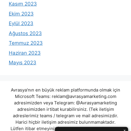
Kasım 2023
Ekim 2023
Eylül 2023
Ağustos 2023
Temmuz 2023
Haziran 2023
Mayıs 2023
Avrasya'nın en büyük reklam platformunda olmak için
Microsoft Teams:
reklam@avrasyamarketing.com
adresimizden veya Telegram: @Avrasyamarketing
adresimizden irtibat kurabilirsiniz. (Tek iletişim
adreslerimiz teams / telegram ve mail adresimizdir.
Harici hiçbir iletişim adresimiz bulunmamaktadır.
Lütfen itibar etmeyiniz.) Türkiye yasalarına göre 7258