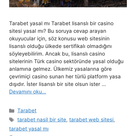
Tarabet yasal mı Tarabet lisanslı bir casino
sitesi yasal mı? Bu soruya cevap arayan
okuyucular için, söz konusu web sitesinin
lisanslı olduğu ülkede sertifikalı olmadığını
söyleyebilirim. Ancak bu, lisanslı casino
sitelerinin Türk casino sektöründe yasal olduğu
anlamına gelmez. Ülkemiz yasalarına göre
çevrimiçi casino sunan her türlü platform yasa
dışıdır. İster lisanslı bir site olsun ister …
Devamını oku…
Kategoriler
Tarabet
Etiketler
tarabet nasil bir site
,
tarabet web sitesi
,
tarabet yasal mı