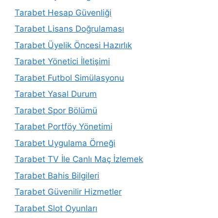
Tarabet Hesap Güvenliği
Tarabet Lisans Doğrulaması
Tarabet Üyelik Öncesi Hazırlık
Tarabet Yönetici İletişimi
Tarabet Futbol Simülasyonu
Tarabet Yasal Durum
Tarabet Spor Bölümü
Tarabet Portföy Yönetimi
Tarabet Uygulama Örneği
Tarabet TV İle Canlı Maç İzlemek
Tarabet Bahis Bilgileri
Tarabet Güvenilir Hizmetler
Tarabet Slot Oyunları