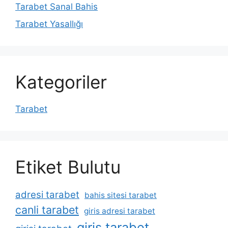
Tarabet Sanal Bahis
Tarabet Yasallığı
Kategoriler
Tarabet
Etiket Bulutu
adresi tarabet
bahis sitesi tarabet
canli tarabet
giris adresi tarabet
giris tarabet