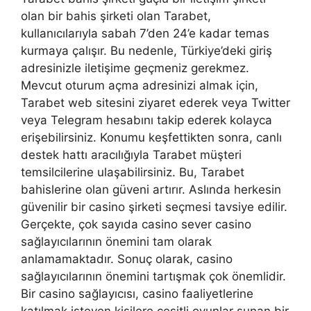
olan bir bahis şirketi olan Tarabet,
kullanıcılarıyla sabah 7’den 24’e kadar temas
kurmaya çalışır. Bu nedenle, Türkiye’deki giriş
adresinizle iletişime geçmeniz gerekmez.
Mevcut oturum açma adresinizi almak için,
Tarabet web sitesini ziyaret ederek veya Twitter
veya Telegram hesabını takip ederek kolayca
erişebilirsiniz. Konumu keşfettikten sonra, canlı
destek hattı aracılığıyla Tarabet müşteri
temsilcilerine ulaşabilirsiniz. Bu, Tarabet
bahislerine olan güveni artırır. Aslında herkesin
güvenilir bir casino şirketi seçmesi tavsiye edilir.
Gerçekte, çok sayıda casino sever casino
sağlayıcılarının önemini tam olarak
anlamamaktadır. Sonuç olarak, casino
sağlayıcılarının önemini tartışmak çok önemlidir.
Bir casino sağlayıcısı, casino faaliyetlerine