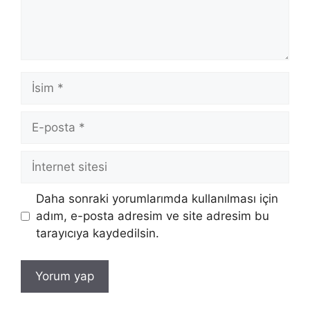
İsim
E-
posta
İnternet
sitesi
Daha sonraki yorumlarımda kullanılması için
adım, e-posta adresim ve site adresim bu
tarayıcıya kaydedilsin.