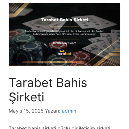
Tarabet Bahis
Şirketi
Mayıs 15, 2025
Yazarı:
admin
Tarabet bahis şirketi güçlü bir iletişim şirketi