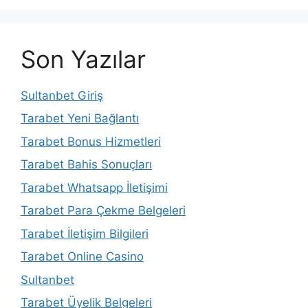
Son Yazılar
Sultanbet Giriş
Tarabet Yeni Bağlantı
Tarabet Bonus Hizmetleri
Tarabet Bahis Sonuçları
Tarabet Whatsapp İletişimi
Tarabet Para Çekme Belgeleri
Tarabet İletişim Bilgileri
Tarabet Online Casino
Sultanbet
Tarabet Üyelik Belgeleri