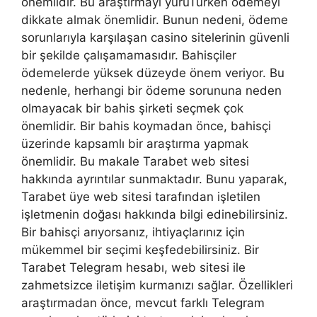
önemlidir. Bu araştırmayı yürüTürken ödemeyi
dikkate almak önemlidir. Bunun nedeni, ödeme
sorunlarıyla karşılaşan casino sitelerinin güvenli
bir şekilde çalışamamasıdır. Bahisçiler
ödemelerde yüksek düzeyde önem veriyor. Bu
nedenle, herhangi bir ödeme sorununa neden
olmayacak bir bahis şirketi seçmek çok
önemlidir. Bir bahis koymadan önce, bahisçi
üzerinde kapsamlı bir araştırma yapmak
önemlidir. Bu makale Tarabet web sitesi
hakkında ayrıntılar sunmaktadır. Bunu yaparak,
Tarabet üye web sitesi tarafından işletilen
işletmenin doğası hakkında bilgi edinebilirsiniz.
Bir bahisçi arıyorsanız, ihtiyaçlarınız için
mükemmel bir seçimi keşfedebilirsiniz. Bir
Tarabet Telegram hesabı, web sitesi ile
zahmetsizce iletişim kurmanızı sağlar. Özellikleri
araştırmadan önce, mevcut farklı Telegram