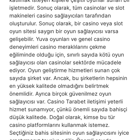
katılmak isteyen kişilere çeşitli oyunlar sunan bir
işletmedir. Sonuç olarak, tüm casinolar ve slot
makineleri casino sağlayıcıları tarafından
oluşturulur. Sonuç olarak, bir casino veya slot
oyun sitesi saygın bir oyun sağlayıcısı varsa
gelişebilir. Yuva oyunları ve genel casino
deneyimleri casino meraklılarını çekme
eğiliminde olduğu için, sınırlı sayıda kötü oyun
sağlayıcısı olan casinolar sektörde mücadele
ediyor. Oyun geliştirme hizmetleri sunan çok
sayıda şirket var. Ancak, bu şirketlerin hepsinin
en yüksek kalitede olmadığını belirtmek
önemlidir. Ayrıca birçok güvenilmez oyun
sağlayıcısı var. Casino Tarabet iletişimi yeterli
hizmet sunamıyor, çünkü önemli sayıda bahisçi
düşük kalitede. Doğal olarak, kimse bu tür
casino platformlarını kullanmak istemez.
Seçtiğiniz bahis sitesinin oyun sağlayıcısını iyice