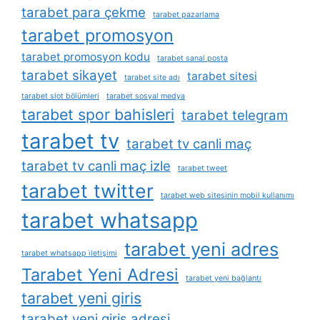
tarabet para çekme
tarabet pazarlama
tarabet promosyon
tarabet promosyon kodu
tarabet sanal posta
tarabet sikayet
tarabet sitesi
tarabet site adı
tarabet slot bölümleri
tarabet sosyal medya
tarabet spor bahisleri
tarabet telegram
tarabet tv
tarabet tv canli maç
tarabet tv canli maç izle
tarabet tweet
tarabet twitter
tarabet web sitesinin mobil kullanımı
tarabet whatsapp
tarabet yeni adres
tarabet whatsapp i̇letişimi
Tarabet Yeni Adresi
tarabet yeni bağlantı
tarabet yeni giris
tarabet yeni giriş adresi