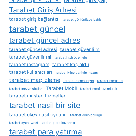
tarabet giris twitter
tarabet giris yap
Tarabet Giriş Adresi
tarabet giriş bağlantısı
tarabet gönlünüzce bahis
tarabet güncel
tarabet güncel adres
tarabet güncel adresi
tarabet güvenli mi
tarabet güvenlir mi
tarabet hızlı ödemeler
tarabet instagram
tarabet kaç oldu
tarabet kullanıcıları
tarabet köşe bahisini kazan
tarabet maç izleme
tarabet memnuniyet
tarabet meraklısı
Tarabet Mobil
tarabet meyve slotları
tarabet mobil uyumluluk
tarabet müşteri hizmetleri
tarabet nasil bir site
tarabet okey nasıl oynanır
tarabet oyun bolluğu
tarabet oyun tweet
tarabet para kazanma
tarabet para yatırma