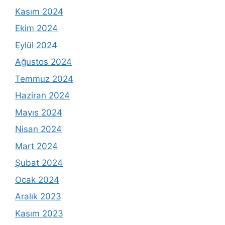
Kasım 2024
Ekim 2024
Eylül 2024
Ağustos 2024
Temmuz 2024
Haziran 2024
Mayıs 2024
Nisan 2024
Mart 2024
Şubat 2024
Ocak 2024
Aralık 2023
Kasım 2023