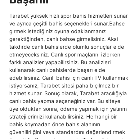
Tarabet yüksek hızlı spor bahis hizmetleri sunar
ve ayrıca çeşitli bahis seçenekleri sunar.Bahse
girmek istediğiniz oyuna odaklanmanız
gerektiğinden, canlı bahse girmelisiniz. Aksi
takdirde canlı bahislerde olumlu sonuçlar elde
etmeyeceksiniz. Canlı spor maçlarını izlerken
farklı analizler yapabilirsiniz. Bu analizleri
kullanarak canlı bahislerde başarı elde
edebilirsiniz. Canlı bahis için canlı TV kullanmak
istiyorsanız, Tarabet sitesi paha biçilmez bir
hizmet sunar. Sonuç olarak, Tarabet aracılığıyla
canlı bahis yapma seçeneğiniz var. Bu siteye
üye olduktan sonra, ödeme yapmak için yatırım
stratejilerimizi kullanabilirsiniz. Herhangi bir
bahis koymadan önce bahis alanının
güvenilirliğini veya standardını değerlendirmek