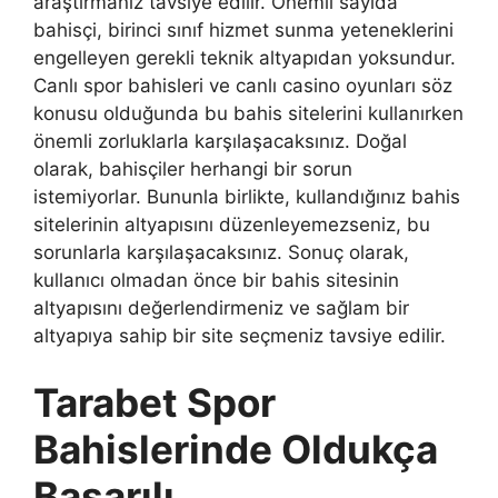
araştırmanız tavsiye edilir. Önemli sayıda
bahisçi, birinci sınıf hizmet sunma yeteneklerini
engelleyen gerekli teknik altyapıdan yoksundur.
Canlı spor bahisleri ve canlı casino oyunları söz
konusu olduğunda bu bahis sitelerini kullanırken
önemli zorluklarla karşılaşacaksınız. Doğal
olarak, bahisçiler herhangi bir sorun
istemiyorlar. Bununla birlikte, kullandığınız bahis
sitelerinin altyapısını düzenleyemezseniz, bu
sorunlarla karşılaşacaksınız. Sonuç olarak,
kullanıcı olmadan önce bir bahis sitesinin
altyapısını değerlendirmeniz ve sağlam bir
altyapıya sahip bir site seçmeniz tavsiye edilir.
Tarabet Spor
Bahislerinde Oldukça
Başarılı