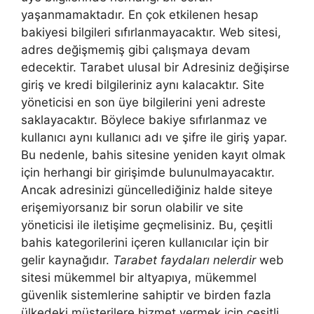
yaşanmamaktadır. En çok etkilenen hesap
bakiyesi bilgileri sıfırlanmayacaktır. Web sitesi,
adres değişmemiş gibi çalışmaya devam
edecektir. Tarabet ulusal bir Adresiniz değişirse
giriş ve kredi bilgileriniz aynı kalacaktır. Site
yöneticisi en son üye bilgilerini yeni adreste
saklayacaktır. Böylece bakiye sıfırlanmaz ve
kullanıcı aynı kullanıcı adı ve şifre ile giriş yapar.
Bu nedenle, bahis sitesine yeniden kayıt olmak
için herhangi bir girişimde bulunulmayacaktır.
Ancak adresinizi güncellediğiniz halde siteye
erişemiyorsanız bir sorun olabilir ve site
yöneticisi ile iletişime geçmelisiniz. Bu, çeşitli
bahis kategorilerini içeren kullanıcılar için bir
gelir kaynağıdır.
Tarabet faydaları nelerdir
web
sitesi mükemmel bir altyapıya, mükemmel
güvenlik sistemlerine sahiptir ve birden fazla
ülkedeki müşterilere hizmet vermek için çeşitli