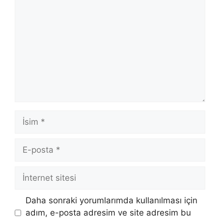
İsim
E-
posta
İnternet
sitesi
Daha sonraki yorumlarımda kullanılması için
adım, e-posta adresim ve site adresim bu