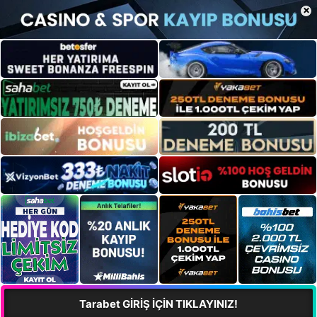
×
Tarabet GİRİŞ İÇİN TIKLAYINIZ!