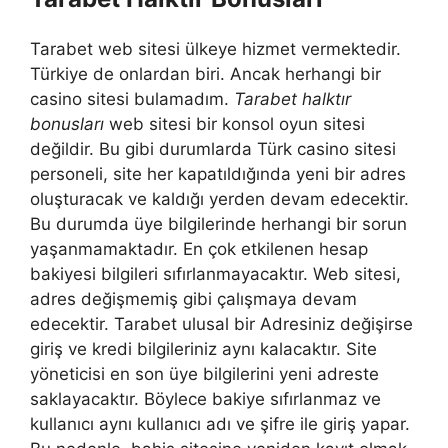
Tarabet web sitesi ülkeye hizmet vermektedir.
Türkiye de onlardan biri. Ancak herhangi bir
casino sitesi bulamadım.
Tarabet halktır
bonusları
web sitesi bir konsol oyun sitesi
değildir. Bu gibi durumlarda Türk casino sitesi
personeli, site her kapatıldığında yeni bir adres
oluşturacak ve kaldığı yerden devam edecektir.
Bu durumda üye bilgilerinde herhangi bir sorun
yaşanmamaktadır. En çok etkilenen hesap
bakiyesi bilgileri sıfırlanmayacaktır. Web sitesi,
adres değişmemiş gibi çalışmaya devam
edecektir. Tarabet ulusal bir Adresiniz değişirse
giriş ve kredi bilgileriniz aynı kalacaktır. Site
yöneticisi en son üye bilgilerini yeni adreste
saklayacaktır. Böylece bakiye sıfırlanmaz ve
kullanıcı aynı kullanıcı adı ve şifre ile giriş yapar.