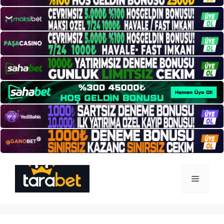
İçeriğe
atla
Menü