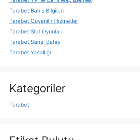
Tarabet TV İle Canlı Maç İzlemek
Tarabet Bahis Bilgileri
Tarabet Güvenilir Hizmetler
Tarabet Slot Oyunları
Tarabet Sanal Bahis
Tarabet Yasallığı
Kategoriler
Tarabet