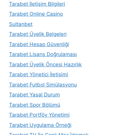
Tarabet İletişim Bilgileri
Tarabet Online Casino
Sultanbet
Tarabet Üyelik Belgeleri
Tarabet Hesap Güvenliği
Tarabet Lisans Doğrulaması
Tarabet Üyelik Öncesi Hazırlık
Tarabet Yönetici İletişimi
Tarabet Futbol Simülasyonu
Tarabet Yasal Durum
Tarabet Spor Bölümü
Tarabet Portföy Yönetimi
Tarabet Uygulama Örneği