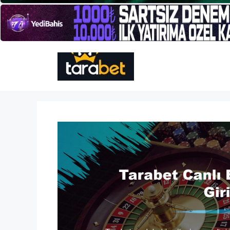
İçeriğe
atla