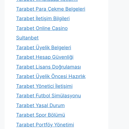
Tarabet Para Çekme Belgeleri
Tarabet İletişim Bilgileri
Tarabet Online Casino
Sultanbet
Tarabet Üyelik Belgeleri
Tarabet Hesap Güvenliği
Tarabet Lisans Doğrulaması
Tarabet Üyelik Öncesi Hazırlık
Tarabet Yönetici İletişimi
Tarabet Futbol Simülasyonu
Tarabet Yasal Durum
Tarabet Spor Bölümü
Tarabet Portföy Yönetimi