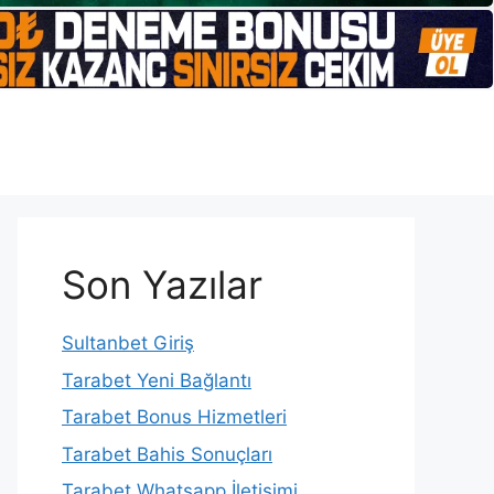
Son Yazılar
Sultanbet Giriş
Tarabet Yeni Bağlantı
Tarabet Bonus Hizmetleri
Tarabet Bahis Sonuçları
Tarabet Whatsapp İletişimi