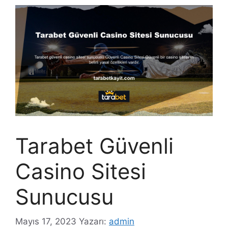
Tarabet Güvenli
Casino Sitesi
Sunucusu
Mayıs 17, 2023
Yazarı:
admin