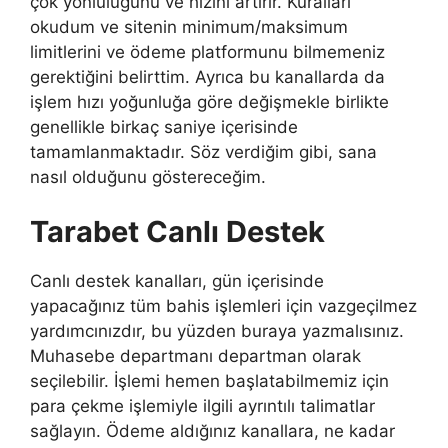
çok yönlülüğünü ve hızını artırır. Kuralları
okudum ve sitenin minimum/maksimum
limitlerini ve ödeme platformunu bilmemeniz
gerektiğini belirttim. Ayrıca bu kanallarda da
işlem hızı yoğunluğa göre değişmekle birlikte
genellikle birkaç saniye içerisinde
tamamlanmaktadır. Söz verdiğim gibi, sana
nasıl olduğunu göstereceğim.
Tarabet Canlı Destek
Canlı destek kanalları, gün içerisinde
yapacağınız tüm bahis işlemleri için vazgeçilmez
yardımcınızdır, bu yüzden buraya yazmalısınız.
Muhasebe departmanı departman olarak
seçilebilir. İşlemi hemen başlatabilmemiz için
para çekme işlemiyle ilgili ayrıntılı talimatlar
sağlayın. Ödeme aldığınız kanallara, ne kadar