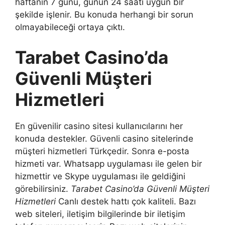
haftanın 7 günü, günün 24 saati uygun bir
şekilde işlenir. Bu konuda herhangi bir sorun
olmayabileceği ortaya çıktı.
Tarabet Casino’da
Güvenli Müşteri
Hizmetleri
En güvenilir casino sitesi kullanıcılarını her
konuda destekler. Güvenli casino sitelerinde
müşteri hizmetleri Türkçedir. Sonra e-posta
hizmeti var. Whatsapp uygulaması ile gelen bir
hizmettir ve Skype uygulaması ile geldiğini
görebilirsiniz.
Tarabet Casino’da Güvenli Müşteri
Hizmetleri
Canlı destek hattı çok kaliteli. Bazı
web siteleri, iletişim bilgilerinde bir iletişim