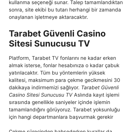
kullanma seçeneği sunar. Talep tamamlandıktan
sonra, site ekibi bu tutarı herhangi bir zamanda
onaylanan işletmeye aktaracaktır.
Tarabet Güvenli Casino
Sitesi Sunucusu TV
Platform, Tarabet TV fonlarını ne kadar erken
almak isterse, fonlar hesabınıza o kadar çabuk
yatırılacaktır. Tüm bu yöntemlerin yüksek
kalitesi, maksimum para çekme gecikmesini 30
dakikaya indirmemizi sağlıyor.
Tarabet Güvenli
Casino Sitesi Sunucusu TV
Aslında kayıt işlemi
sırasında genellikle saniyeler içinde işlemin
tamamlandığını görüyoruz. Tarabet yoksunluğu
için hangi departmanlara başvurmak gerekir
Çekme sürecinden bahsederken kurallar da