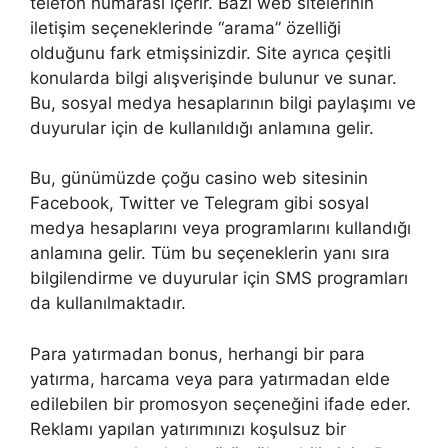
telefon numarası içerir. Bazı web sitelerinin
iletişim seçeneklerinde “arama” özelliği
olduğunu fark etmişsinizdir. Site ayrıca çeşitli
konularda bilgi alışverişinde bulunur ve sunar.
Bu, sosyal medya hesaplarının bilgi paylaşımı ve
duyurular için de kullanıldığı anlamına gelir.
Bu, günümüzde çoğu casino web sitesinin
Facebook, Twitter ve Telegram gibi sosyal
medya hesaplarını veya programlarını kullandığı
anlamına gelir. Tüm bu seçeneklerin yanı sıra
bilgilendirme ve duyurular için SMS programları
da kullanılmaktadır.
Para yatırmadan bonus, herhangi bir para
yatırma, harcama veya para yatırmadan elde
edilebilen bir promosyon seçeneğini ifade eder.
Reklamı yapılan yatırımınızı koşulsuz bir