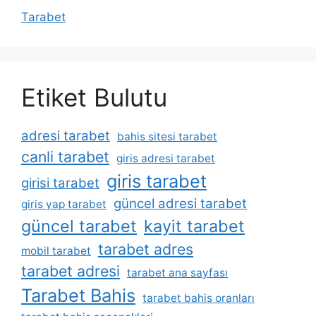
Tarabet
Etiket Bulutu
adresi tarabet
bahis sitesi tarabet
canli tarabet
giris adresi tarabet
giris tarabet
girisi tarabet
güncel adresi tarabet
giris yap tarabet
güncel tarabet
kayit tarabet
tarabet adres
mobil tarabet
tarabet adresi
tarabet ana sayfası
Tarabet Bahis
tarabet bahis oranları