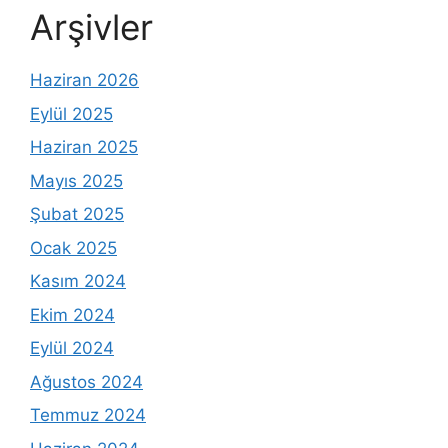
Arşivler
Haziran 2026
Eylül 2025
Haziran 2025
Mayıs 2025
Şubat 2025
Ocak 2025
Kasım 2024
Ekim 2024
Eylül 2024
Ağustos 2024
Temmuz 2024