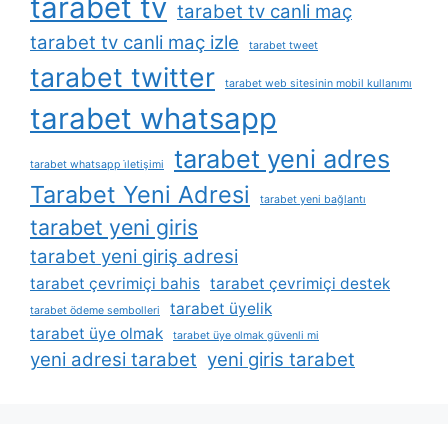
tarabet tv
tarabet tv canli maç
tarabet tv canli maç izle
tarabet tweet
tarabet twitter
tarabet web sitesinin mobil kullanımı
tarabet whatsapp
tarabet yeni adres
tarabet whatsapp i̇letişimi
Tarabet Yeni Adresi
tarabet yeni bağlantı
tarabet yeni giris
tarabet yeni giriş adresi
tarabet çevrimiçi bahis
tarabet çevrimiçi destek
tarabet üyelik
tarabet ödeme sembolleri
tarabet üye olmak
tarabet üye olmak güvenli mi
yeni adresi tarabet
yeni giris tarabet