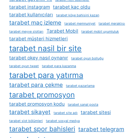
tarabet instagram
tarabet kaç oldu
tarabet kullanıcıları
tarabet köşe bahisini kazan
tarabet maç izleme
tarabet memnuniyet
tarabet meraklısı
Tarabet Mobil
tarabet meyve slotları
tarabet mobil uyumluluk
tarabet müşteri hizmetleri
tarabet nasil bir site
tarabet okey nasıl oynanır
tarabet oyun bolluğu
tarabet oyun tweet
tarabet para kazanma
tarabet para yatırma
tarabet para çekme
tarabet pazarlama
tarabet promosyon
tarabet promosyon kodu
tarabet sanal posta
tarabet sikayet
tarabet sitesi
tarabet site adı
tarabet slot bölümleri
tarabet sosyal medya
tarabet spor bahisleri
tarabet telegram