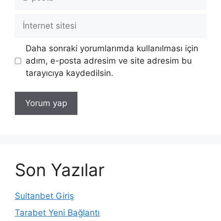
posta
İnternet
sitesi
Daha sonraki yorumlarımda kullanılması için
adım, e-posta adresim ve site adresim bu
tarayıcıya kaydedilsin.
Son Yazılar
Sultanbet Giriş
Tarabet Yeni Bağlantı