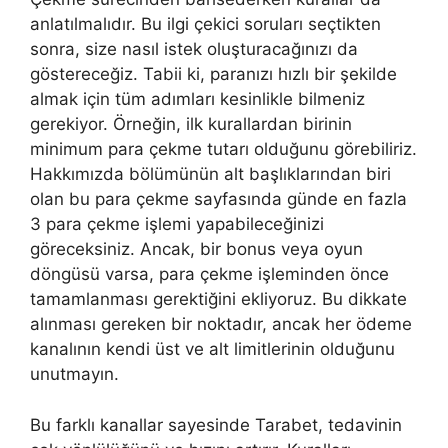
anlatılmalıdır. Bu ilgi çekici soruları seçtikten
sonra, size nasıl istek oluşturacağınızı da
göstereceğiz. Tabii ki, paranızı hızlı bir şekilde
almak için tüm adımları kesinlikle bilmeniz
gerekiyor. Örneğin, ilk kurallardan birinin
minimum para çekme tutarı olduğunu görebiliriz.
Hakkımızda bölümünün alt başlıklarından biri
olan bu para çekme sayfasında günde en fazla
3 para çekme işlemi yapabileceğinizi
göreceksiniz. Ancak, bir bonus veya oyun
döngüsü varsa, para çekme işleminden önce
tamamlanması gerektiğini ekliyoruz. Bu dikkate
alınması gereken bir noktadır, ancak her ödeme
kanalının kendi üst ve alt limitlerinin olduğunu
unutmayın.
Bu farklı kanallar sayesinde Tarabet, tedavinin