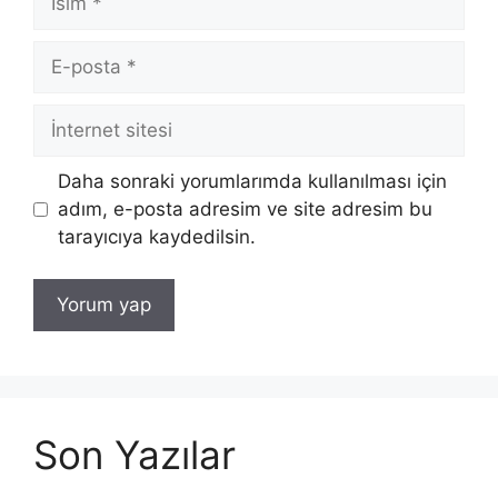
E-
posta
İnternet
sitesi
Daha sonraki yorumlarımda kullanılması için
adım, e-posta adresim ve site adresim bu
tarayıcıya kaydedilsin.
Son Yazılar