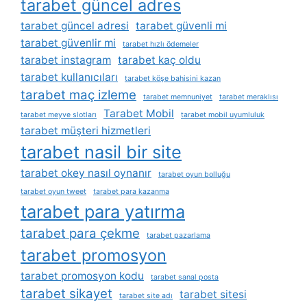
tarabet güncel adres
tarabet güncel adresi
tarabet güvenli mi
tarabet güvenlir mi
tarabet hızlı ödemeler
tarabet instagram
tarabet kaç oldu
tarabet kullanıcıları
tarabet köşe bahisini kazan
tarabet maç izleme
tarabet memnuniyet
tarabet meraklısı
Tarabet Mobil
tarabet meyve slotları
tarabet mobil uyumluluk
tarabet müşteri hizmetleri
tarabet nasil bir site
tarabet okey nasıl oynanır
tarabet oyun bolluğu
tarabet oyun tweet
tarabet para kazanma
tarabet para yatırma
tarabet para çekme
tarabet pazarlama
tarabet promosyon
tarabet promosyon kodu
tarabet sanal posta
tarabet sikayet
tarabet sitesi
tarabet site adı