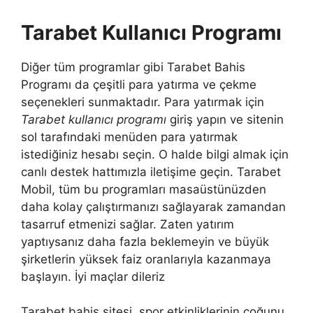
Tarabet Kullanıcı Programı
Diğer tüm programlar gibi Tarabet Bahis
Programı da çeşitli para yatırma ve çekme
seçenekleri sunmaktadır. Para yatırmak için
Tarabet kullanıcı programı
giriş yapın ve sitenin
sol tarafındaki menüden para yatırmak
istediğiniz hesabı seçin. O halde bilgi almak için
canlı destek hattımızla iletişime geçin. Tarabet
Mobil, tüm bu programları masaüstünüzden
daha kolay çalıştırmanızı sağlayarak zamandan
tasarruf etmenizi sağlar. Zaten yatırım
yaptıysanız daha fazla beklemeyin ve büyük
şirketlerin yüksek faiz oranlarıyla kazanmaya
başlayın. İyi maçlar dileriz
Tarabet bahis sitesi, spor etkinliklerinin çoğunu