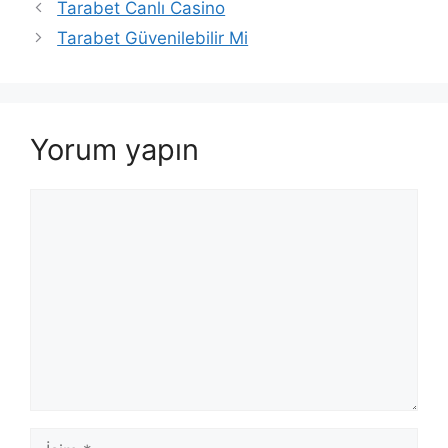
Tarabet Canlı Casino
Tarabet Güvenilebilir Mi
Yorum yapın
Yorum
İsim