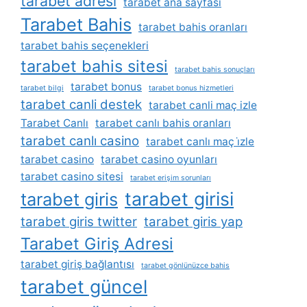
tarabet adresi
tarabet ana sayfası
Tarabet Bahis
tarabet bahis oranları
tarabet bahis seçenekleri
tarabet bahis sitesi
tarabet bahis sonuçları
tarabet bonus
tarabet bilgi
tarabet bonus hizmetleri
tarabet canli destek
tarabet canli maç izle
Tarabet Canlı
tarabet canlı bahis oranları
tarabet canlı casino
tarabet canlı maç i̇zle
tarabet casino
tarabet casino oyunları
tarabet casino sitesi
tarabet erişim sorunları
tarabet girisi
tarabet giris
tarabet giris twitter
tarabet giris yap
Tarabet Giriş Adresi
tarabet giriş bağlantısı
tarabet gönlünüzce bahis
tarabet güncel