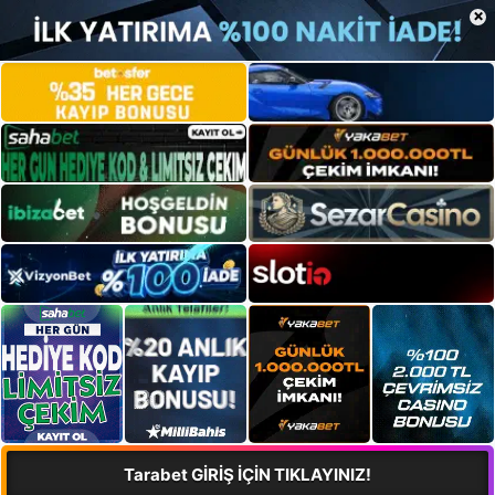
×
Tarabet GİRİŞ İÇİN TIKLAYINIZ!