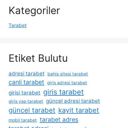
Kategoriler
Tarabet
Etiket Bulutu
adresi tarabet
bahis sitesi tarabet
canli tarabet
giris adresi tarabet
giris tarabet
girisi tarabet
güncel adresi tarabet
giris yap tarabet
güncel tarabet
kayit tarabet
tarabet adres
mobil tarabet