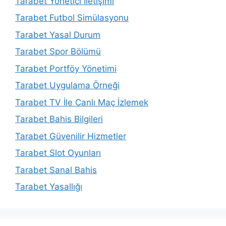
Tarabet Yönetici İletişimi
Tarabet Futbol Simülasyonu
Tarabet Yasal Durum
Tarabet Spor Bölümü
Tarabet Portföy Yönetimi
Tarabet Uygulama Örneği
Tarabet TV İle Canlı Maç İzlemek
Tarabet Bahis Bilgileri
Tarabet Güvenilir Hizmetler
Tarabet Slot Oyunları
Tarabet Sanal Bahis
Tarabet Yasallığı