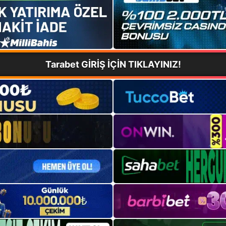
Tarabet GİRİŞ İÇİN TIKLAYINIZ!