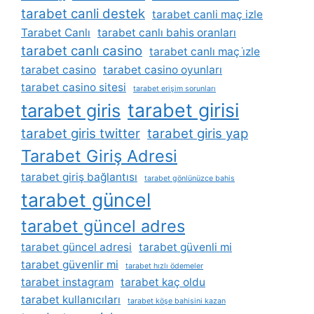
tarabet canli destek
tarabet canli maç izle
Tarabet Canlı
tarabet canlı bahis oranları
tarabet canlı casino
tarabet canlı maç i̇zle
tarabet casino
tarabet casino oyunları
tarabet casino sitesi
tarabet erişim sorunları
tarabet girisi
tarabet giris
tarabet giris twitter
tarabet giris yap
Tarabet Giriş Adresi
tarabet giriş bağlantısı
tarabet gönlünüzce bahis
tarabet güncel
tarabet güncel adres
tarabet güncel adresi
tarabet güvenli mi
tarabet güvenlir mi
tarabet hızlı ödemeler
tarabet instagram
tarabet kaç oldu
tarabet kullanıcıları
tarabet köşe bahisini kazan