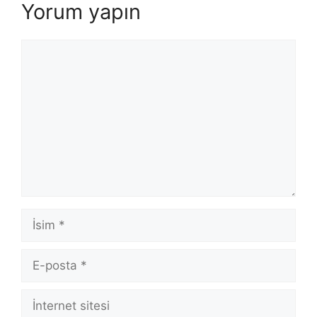
Yorum yapın
Yorum
İsim
E-
posta
İnternet
sitesi