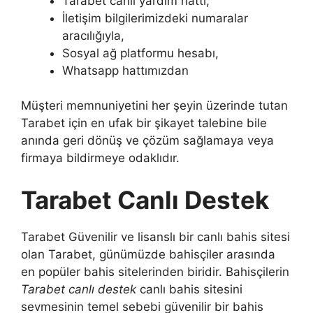
Tarabet canlı yardım hattı,
İletişim bilgilerimizdeki numaralar
aracılığıyla,
Sosyal ağ platformu hesabı,
Whatsapp hattımızdan
Müşteri memnuniyetini her şeyin üzerinde tutan
Tarabet için en ufak bir şikayet talebine bile
anında geri dönüş ve çözüm sağlamaya veya
firmaya bildirmeye odaklıdır.
Tarabet Canlı Destek
Tarabet Güvenilir ve lisanslı bir canlı bahis sitesi
olan Tarabet, günümüzde bahisçiler arasında
en popüler bahis sitelerinden biridir. Bahisçilerin
Tarabet canlı destek
canlı bahis sitesini
sevmesinin temel sebebi güvenilir bir bahis