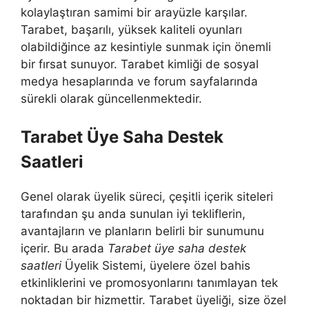
kolaylaştıran samimi bir arayüzle karşılar.
Tarabet, başarılı, yüksek kaliteli oyunları
olabildiğince az kesintiyle sunmak için önemli
bir fırsat sunuyor. Tarabet kimliği de sosyal
medya hesaplarında ve forum sayfalarında
sürekli olarak güncellenmektedir.
Tarabet Üye Saha Destek
Saatleri
Genel olarak üyelik süreci, çeşitli içerik siteleri
tarafından şu anda sunulan iyi tekliflerin,
avantajların ve planların belirli bir sunumunu
içerir. Bu arada
Tarabet üye saha destek
saatleri
Üyelik Sistemi, üyelere özel bahis
etkinliklerini ve promosyonlarını tanımlayan tek
noktadan bir hizmettir. Tarabet üyeliği, size özel