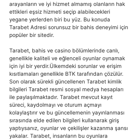
arayanların ve iyi hizmet almamış olanların hak
ettikleri eşsiz hizmeti seçip alabilecekleri
yegane yerlerden biri bu yüz. Bu konuda
Tarabet Adresi sorunsuz bir bahis deneyimi için
popüler bir sitedir.
Tarabet, bahis ve casino bölümlerinde canlı,
genellikle kaliteli ve eğlenceli oyunlar oynamak
için iyi bir yerdir.Ülkemdeki sorunlar ve erişim
kısıtlamaları genellikle BTK tarafından çözülür.
Son olarak sürekli güncellenen Tarabet kimlik
bilgileri Tarabet resmi sosyal medya hesapları
ile paylaşılmaktadır. Tarabet mevcut kayıt
süreci, kaydolmayı ve oturum açmayı
kolaylaştırır ve bu güncellemenin yayınlanması
sırasında elde edilen bilgileri kullanarak giriş
yaptıysanız, oyunlar ve çekilişler kazanma şansı
yakalar. Tarabet, insanların bu oyunlara