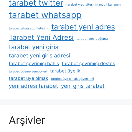
tarabet twitter
tarabet web sitesinin mobil kullanımı
tarabet whatsapp
tarabet yeni adres
tarabet whatsapp i̇letişimi
Tarabet Yeni Adresi
tarabet yeni bağlantı
tarabet yeni giris
tarabet yeni giriş adresi
tarabet çevrimiçi bahis
tarabet çevrimiçi destek
tarabet üyelik
tarabet ödeme sembolleri
tarabet üye olmak
tarabet üye olmak güvenli mi
yeni adresi tarabet
yeni giris tarabet
Arşivler