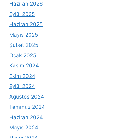
Haziran 2026
Eylül 2025
Haziran 2025
Mayıs 2025
Şubat 2025
Ocak 2025
Kasım 2024
Ekim 2024
Eylül 2024
Ağustos 2024
Temmuz 2024
Haziran 2024
Mayıs 2024
Nisan 2024