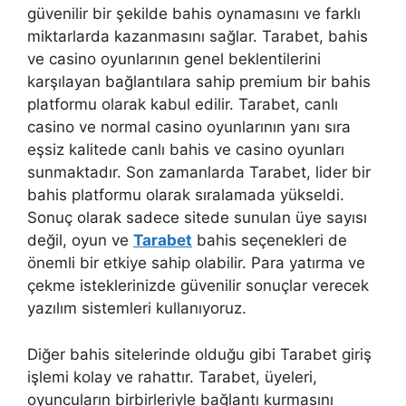
güvenilir bir şekilde bahis oynamasını ve farklı
miktarlarda kazanmasını sağlar. Tarabet, bahis
ve casino oyunlarının genel beklentilerini
karşılayan bağlantılara sahip premium bir bahis
platformu olarak kabul edilir. Tarabet, canlı
casino ve normal casino oyunlarının yanı sıra
eşsiz kalitede canlı bahis ve casino oyunları
sunmaktadır. Son zamanlarda Tarabet, lider bir
bahis platformu olarak sıralamada yükseldi.
Sonuç olarak sadece sitede sunulan üye sayısı
değil, oyun ve
Tarabet
bahis seçenekleri de
önemli bir etkiye sahip olabilir. Para yatırma ve
çekme isteklerinizde güvenilir sonuçlar verecek
yazılım sistemleri kullanıyoruz.
Diğer bahis sitelerinde olduğu gibi Tarabet giriş
işlemi kolay ve rahattır. Tarabet, üyeleri,
oyuncuların birbirleriyle bağlantı kurmasını