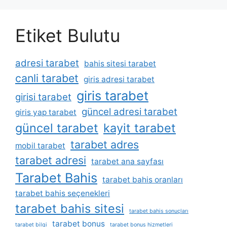
Etiket Bulutu
adresi tarabet
bahis sitesi tarabet
canli tarabet
giris adresi tarabet
giris tarabet
girisi tarabet
güncel adresi tarabet
giris yap tarabet
güncel tarabet
kayit tarabet
tarabet adres
mobil tarabet
tarabet adresi
tarabet ana sayfası
Tarabet Bahis
tarabet bahis oranları
tarabet bahis seçenekleri
tarabet bahis sitesi
tarabet bahis sonuçları
tarabet bonus
tarabet bilgi
tarabet bonus hizmetleri