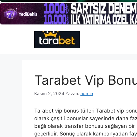
İçeriğe
atla
Tarabet Vip Bonu
Kasım 2, 2024
Yazarı:
admin
Tarabet vip bonus türleri Tarabet vip bonus
olarak çeşitli bonuslar sayesinde daha faz
bağlı olarak transfer bonusu sağlayan bir 
geçerlidir. Sonuç olarak kampanyadan fay