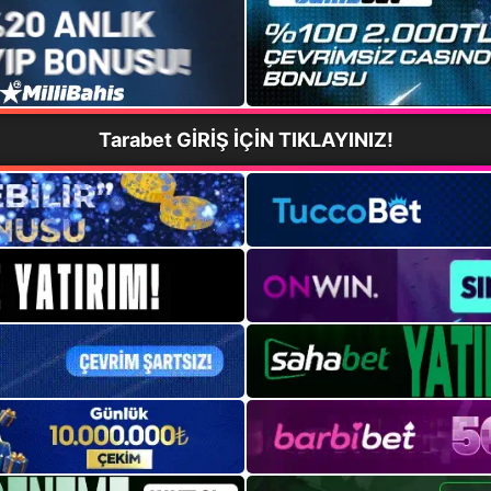
Tarabet GİRİŞ İÇİN TIKLAYINIZ!