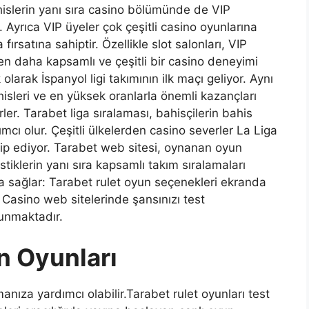
ahislerin yanı sıra casino bölümünde de VIP
. Ayrıca VIP üyeler çok çeşitli casino oyunlarına
ırsatına sahiptir. Özellikle slot salonları, VIP
ren daha kapsamlı ve çeşitli bir casino deneyimi
olarak İspanyol ligi takımının ilk maçı geliyor. Aynı
sleri ve en yüksek oranlarla önemli kazançları
ler. Tarabet liga sıralaması, bahisçilerin bahis
ımcı olur. Çeşitli ülkelerden casino severler La Liga
kip ediyor. Tarabet web sitesi, oynanan oyun
tistiklerin yanı sıra kapsamlı takım sıralamaları
 da sağlar: Tarabet rulet oyun seçenekleri ekranda
. Casino web sitelerinde şansınızı test
lunmaktadır.
n Oyunları
anıza yardımcı olabilir.Tarabet rulet oyunları test